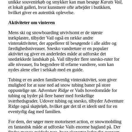
unikke souvenirkøb og smykker kan man besøge
Karats Vail
,
et lokalt galleri, hvor kunstnere ofte arbejder i butikken,
hvilket giver en autentisk oplevelse.
Aktiviteter om vinteren
Mens ski og snowboarding utvivlsomt er de største
trækplastre, tilbyder Vail også en række andre
vinteraktiviteter, der appellerer til besøgende i alle aldre og
færdighedsniveauer. Snesko vandreture er en populær
aktivitet og giver en anderledes måde at udforske det
snedækkede landskab på. Vail tilbyder flere snesko-ruter for
alle niveauer, fra begyndere til erfarne vandrere, som kan
nydes alene eller i selskab med en guide.
Tubing er en anden familievenlig vinteraktivitet, som giver
mulighed for at suse ned ad snow tubing baner på store
oppustelige rør.
Adventure Ridge
er Vails hovedområde for
tubing og byder på flere baner med forskellige
sværhedsgrader. Udover tubing og snesko, tilbyder Adventure
Ridge også skøjteløb, hvilket gør det til et ideelt sted for en
eventyrlig dag med familien.
For dem, der søger mere motoriseret action, er snowmobiling
en fantastisk måde at udforske Vails enorme bagland på. Der