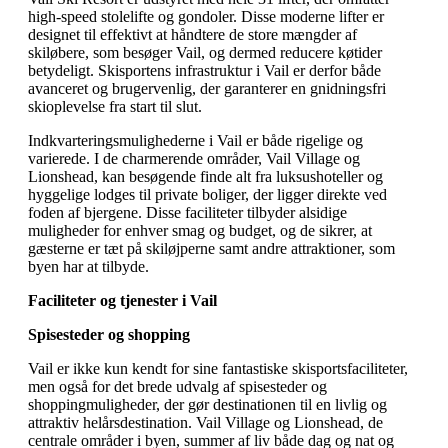
high-speed stolelifte og gondoler. Disse moderne lifter er
designet til effektivt at håndtere de store mængder af
skiløbere, som besøger Vail, og dermed reducere køtider
betydeligt. Skisportens infrastruktur i Vail er derfor både
avanceret og brugervenlig, der garanterer en gnidningsfri
skioplevelse fra start til slut.
Indkvarteringsmulighederne i Vail er både rigelige og
varierede. I de charmerende områder, Vail Village og
Lionshead, kan besøgende finde alt fra luksushoteller og
hyggelige lodges til private boliger, der ligger direkte ved
foden af bjergene. Disse faciliteter tilbyder alsidige
muligheder for enhver smag og budget, og de sikrer, at
gæsterne er tæt på skiløjperne samt andre attraktioner, som
byen har at tilbyde.
Faciliteter og tjenester i Vail
Spisesteder og shopping
Vail er ikke kun kendt for sine fantastiske skisportsfaciliteter,
men også for det brede udvalg af spisesteder og
shoppingmuligheder, der gør destinationen til en livlig og
attraktiv helårsdestination. Vail Village og Lionshead, de
centrale områder i byen, summer af liv både dag og nat og