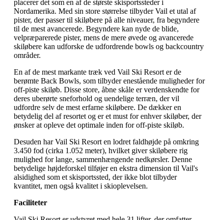
placerer det som en af de største skisportssteder i
Nordamerika. Med sin store størrelse tilbyder Vail et utal af
pister, der passer til skiløbere på alle niveauer, fra begyndere
til de mest avancerede. Begyndere kan nyde de blide,
velpræparerede pister, mens de mere øvede og avancerede
skiløbere kan udforske de udfordrende bowls og backcountry
områder.
En af de mest markante træk ved Vail Ski Resort er de
berømte Back Bowls, som tilbyder enestående muligheder for
off-piste skiløb. Disse store, åbne skåle er verdenskendte for
deres uberørte sneforhold og uendelige terræn, der vil
udfordre selv de mest erfarne skiløbere. De dækker en
betydelig del af resortet og er et must for enhver skiløber, der
ønsker at opleve det optimale inden for off-piste skiløb.
Desuden har Vail Ski Resort en lodret faldhøjde på omkring
3.450 fod (cirka 1.052 meter), hvilket giver skiløbere rig
mulighed for lange, sammenhængende nedkørsler. Denne
betydelige højdeforskel tilføjer en ekstra dimension til Vail's
alsidighed som et skisportssted, der ikke blot tilbyder
kvantitet, men også kvalitet i skioplevelsen.
Faciliteter
Vail Ski Resort er udstyret med hele 31 lifter, der omfatter