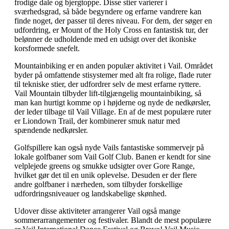
frodige dale og bjergtoppe. Disse stier varierer i
sværhedsgrad, så både begyndere og erfarne vandrere kan
finde noget, der passer til deres niveau. For dem, der søger en
udfordring, er Mount of the Holy Cross en fantastisk tur, der
belønner de udholdende med en udsigt over det ikoniske
korsformede snefelt.
Mountainbiking er en anden populær aktivitet i Vail. Området
byder på omfattende stisystemer med alt fra rolige, flade ruter
til tekniske stier, der udfordrer selv de mest erfarne ryttere.
Vail Mountain tilbyder lift-tilgjængelig mountainbiking, så
man kan hurtigt komme op i højderne og nyde de nedkørsler,
der leder tilbage til Vail Village. En af de mest populære ruter
er Liondown Trail, der kombinerer smuk natur med
spændende nedkørsler.
Golfspillere kan også nyde Vails fantastiske sommervejr på
lokale golfbaner som Vail Golf Club. Banen er kendt for sine
velplejede greens og smukke udsigter over Gore Range,
hvilket gør det til en unik oplevelse. Desuden er der flere
andre golfbaner i nærheden, som tilbyder forskellige
udfordringsniveauer og landskabelige skønhed.
Udover disse aktiviteter arrangerer Vail også mange
sommerarrangementer og festivaler. Blandt de mest populære