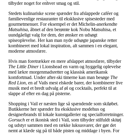
tilbyder noget for enhver smag og stil.
Stedets kulinariske scene spænder fra afslappede caféer og
familievenlige restauranter til eksklusive spisesteder med
gourmetmenuer. For eksempel er det Michelin-anerkendte
Matsuhisa
, åbnet af den berømte kok Nobu Matsuhisa, et
uundgåeligt valg for dem, der ønsker en udsøgt
spiseoplevelse. Her kan man nyde udsøgte japanske retter
kombineret med lokal inspiration, alt sammen i en elegant,
moderne atmosfære.
Hvis man foretrækker en mere afslappet atmosfære, tilbyder
The Little Diner
i Lionshead en varm og hyggelig oplevelse
med lækre morgenmadsretter og klassisk amerikansk
komfortmad. Under after-ski timerne kan man besøge
The
Red Lion
, en af Vails mest elskede barer, der kombinerer live
musik med et bredt udvalg af øl og cocktails, perfekt til at
slappe af efter en dag på pisterne.
Shopping i Vail er næsten lige så spændende som skiløbet.
Butikkerne her spænder fra eksklusive modehus og
designerbrands til lokale kunstgallerier og specialforretninger.
Gorsuch
er et ikonisk sted i Vail, som tilbyder stilfuldt skitøj
og udstyr sammen med en række luksusvarer, der gør det
nemt at klæde sig på til både pisten og middage i byen. For