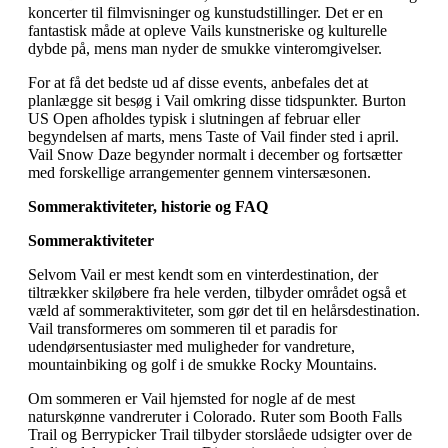
koncerter til filmvisninger og kunstudstillinger. Det er en
fantastisk måde at opleve Vails kunstneriske og kulturelle
dybde på, mens man nyder de smukke vinteromgivelser.
For at få det bedste ud af disse events, anbefales det at
planlægge sit besøg i Vail omkring disse tidspunkter. Burton
US Open afholdes typisk i slutningen af februar eller
begyndelsen af marts, mens Taste of Vail finder sted i april.
Vail Snow Daze begynder normalt i december og fortsætter
med forskellige arrangementer gennem vintersæsonen.
Sommeraktiviteter, historie og FAQ
Sommeraktiviteter
Selvom Vail er mest kendt som en vinterdestination, der
tiltrækker skiløbere fra hele verden, tilbyder området også et
væld af sommeraktiviteter, som gør det til en helårsdestination.
Vail transformeres om sommeren til et paradis for
udendørsentusiaster med muligheder for vandreture,
mountainbiking og golf i de smukke Rocky Mountains.
Om sommeren er Vail hjemsted for nogle af de mest
naturskønne vandreruter i Colorado. Ruter som Booth Falls
Trail og Berrypicker Trail tilbyder storslåede udsigter over de