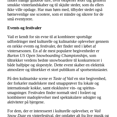
findes mange guidede ture, hvor eksperter leder dig gennem
smukke vinterlandskaber og til skjulte steder, som du ellers
ikke ville opdage. Har man børn med, tilbyder stedet også
børnevenlige sne scootere, som er mindre og sikrere for de
små eventyrere.
Events og festivaler
Vail er kendt for sin evne til at kombinere sportslige
udfordringer med kulturelle og kulinariske oplevelser gennem
en række events og festivaler, der finder sted i løbet af
vintersæsonen. En af de mest populære begivenheder er
Burton US Open Snowboarding Championships
, som
tiltrækker verdens bedste snowboardere til konkurrencer i
både halfpipe og slopestyle. Dette event skaber en elektrisk
atmosfære og tiltrækker et stort publikum af sportsentusiaster.
På den kulinariske scene er
Taste of Vail
en stor begivenhed,
der forkæler madelskere med smagsprøver fra lokale og
internationale kokke, samt eksklusive vin- og spiritus-
smagninger. Festivalen finder normalt sted i foråret og
kombinerer madoplevelser med spektakulære udsigter og
aktiviteter på bjergene.
For dem, der er interesseret i kulturelle oplevelser, er
Vail
Snow Daze
en vinterfestival, der omfatter alt fra live musik og