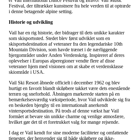
er Vail International Dance Festival og Bravo! Vail Music
Festival, der tiltrækker kunstnere fra hele verden til at optræde
i denne betagende alpine setting.
Historie og udvikling
Vail har en rig historie, der bidrager til dets unikke karakter
som skisportssted. Stedet blev først udviklet som en
skisportsdestination af veteraner fra den legendariske 10th
Mountain Division, som havde trænet i de nærliggende
bjergområder under Anden Verdenskrig. Inspireret af deres
oplevelser i Europas alperegioner vendte flere af disse
veteraner hjem med visionen om at skabe et verdensklasse
skiområde i USA.
Vail Ski Resort åbnede officielt i december 1962 og blev
hurtigt en favorit blandt skiløbere takket være dets enestående
terræn og sneforhold. Åbningen markerede starten på en
bemærkelsesværdig vækstperiode, hvor Vail udviklede sig fra
en beskeden bjergby til en internationalt anerkendt
vintersportsdestination. På trods af denne vækst har Vail
formået at bevare sin unikke charme og venlige atmosfære,
hvilket gør det til et foretrukket valg for mange rejsende.
I dag er Vail kendt for sine moderne faciliteter og omfattende
tjenester, der henvender sig til både skiløbere og ikke-