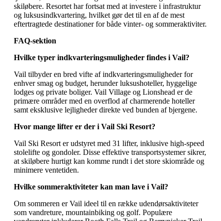
skiløbere. Resortet har fortsat med at investere i infrastruktur
og luksusindkvartering, hvilket gør det til en af de mest
eftertragtede destinationer for både vinter- og sommeraktiviter.
FAQ-sektion
Hvilke typer indkvarteringsmuligheder findes i Vail?
Vail tilbyder en bred vifte af indkvarteringsmuligheder for
enhver smag og budget, herunder luksushoteller, hyggelige
lodges og private boliger. Vail Village og Lionshead er de
primære områder med en overflod af charmerende hoteller
samt eksklusive lejligheder direkte ved bunden af bjergene.
Hvor mange lifter er der i Vail Ski Resort?
Vail Ski Resort er udstyret med 31 lifter, inklusive high-speed
stolelifte og gondoler. Disse effektive transportsystemer sikrer,
at skiløbere hurtigt kan komme rundt i det store skiområde og
minimere ventetiden.
Hvilke sommeraktiviteter kan man lave i Vail?
Om sommeren er Vail ideel til en række udendørsaktiviteter
som vandreture, mountainbiking og golf. Populære