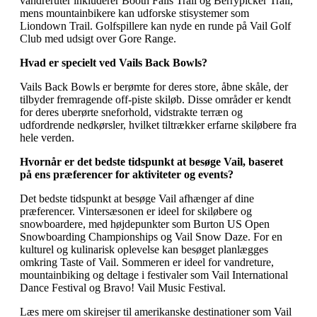
vandreruter inkluderer Booth Falls Trail og Berrypicker Trail,
mens mountainbikere kan udforske stisystemer som
Liondown Trail. Golfspillere kan nyde en runde på Vail Golf
Club med udsigt over Gore Range.
Hvad er specielt ved Vails Back Bowls?
Vails Back Bowls er berømte for deres store, åbne skåle, der
tilbyder fremragende off-piste skiløb. Disse områder er kendt
for deres uberørte sneforhold, vidstrakte terræn og
udfordrende nedkørsler, hvilket tiltrækker erfarne skiløbere fra
hele verden.
Hvornår er det bedste tidspunkt at besøge Vail, baseret
på ens præferencer for aktiviteter og events?
Det bedste tidspunkt at besøge Vail afhænger af dine
præferencer. Vintersæsonen er ideel for skiløbere og
snowboardere, med højdepunkter som Burton US Open
Snowboarding Championships og Vail Snow Daze. For en
kulturel og kulinarisk oplevelse kan besøget planlægges
omkring Taste of Vail. Sommeren er ideel for vandreture,
mountainbiking og deltage i festivaler som Vail International
Dance Festival og Bravo! Vail Music Festival.
Læs mere om skirejser til amerikanske destinationer som Vail