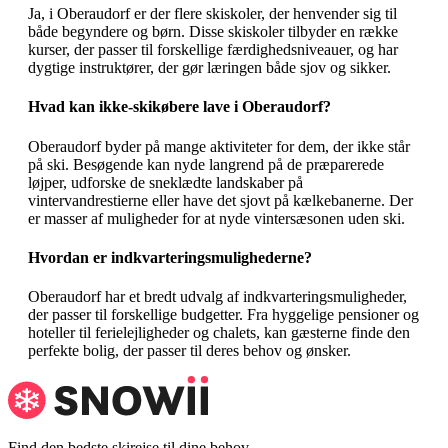
Ja, i Oberaudorf er der flere skiskoler, der henvender sig til
både begyndere og børn. Disse skiskoler tilbyder en række
kurser, der passer til forskellige færdighedsniveauer, og har
dygtige instruktører, der gør læringen både sjov og sikker.
Hvad kan ikke-skikøbere lave i Oberaudorf?
Oberaudorf byder på mange aktiviteter for dem, der ikke står
på ski. Besøgende kan nyde langrend på de præparerede
løjper, udforske de sneklædte landskaber på
vintervandrestierne eller have det sjovt på kælkebanerne. Der
er masser af muligheder for at nyde vintersæsonen uden ski.
Hvordan er indkvarteringsmulighederne?
Oberaudorf har et bredt udvalg af indkvarteringsmuligheder,
der passer til forskellige budgetter. Fra hyggelige pensioner og
hoteller til ferielejligheder og chalets, kan gæsterne finde den
perfekte bolig, der passer til deres behov og ønsker.
Find den bedste skirejse til dine behov.