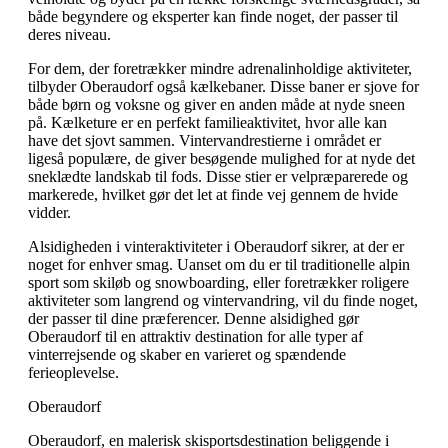
både begyndere og eksperter kan finde noget, der passer til
deres niveau.
For dem, der foretrækker mindre adrenalinholdige aktiviteter,
tilbyder Oberaudorf også kælkebaner. Disse baner er sjove for
både børn og voksne og giver en anden måde at nyde sneen
på. Kælketure er en perfekt familieaktivitet, hvor alle kan
have det sjovt sammen. Vintervandrestierne i området er
ligeså populære, de giver besøgende mulighed for at nyde det
sneklædte landskab til fods. Disse stier er velpræparerede og
markerede, hvilket gør det let at finde vej gennem de hvide
vidder.
Alsidigheden i vinteraktiviteter i Oberaudorf sikrer, at der er
noget for enhver smag. Uanset om du er til traditionelle alpin
sport som skiløb og snowboarding, eller foretrækker roligere
aktiviteter som langrend og vintervandring, vil du finde noget,
der passer til dine præferencer. Denne alsidighed gør
Oberaudorf til en attraktiv destination for alle typer af
vinterrejsende og skaber en varieret og spændende
ferieoplevelse.
Oberaudorf
Oberaudorf, en malerisk skisportsdestination beliggende i