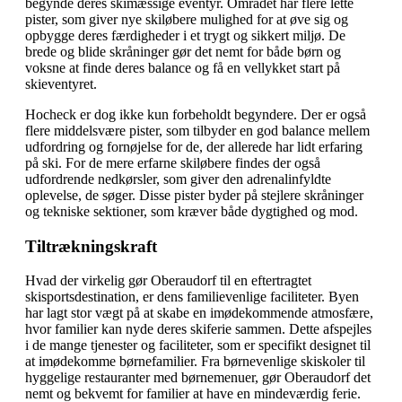
begynde deres skimæssige eventyr. Området har flere lette
pister, som giver nye skiløbere mulighed for at øve sig og
opbygge deres færdigheder i et trygt og sikkert miljø. De
brede og blide skråninger gør det nemt for både børn og
voksne at finde deres balance og få en vellykket start på
skieventyret.
Hocheck er dog ikke kun forbeholdt begyndere. Der er også
flere middelsvære pister, som tilbyder en god balance mellem
udfordring og fornøjelse for de, der allerede har lidt erfaring
på ski. For de mere erfarne skiløbere findes der også
udfordrende nedkørsler, som giver den adrenalinfyldte
oplevelse, de søger. Disse pister byder på stejlere skråninger
og tekniske sektioner, som kræver både dygtighed og mod.
Tiltrækningskraft
Hvad der virkelig gør Oberaudorf til en eftertragtet
skisportsdestination, er dens familievenlige faciliteter. Byen
har lagt stor vægt på at skabe en imødekommende atmosfære,
hvor familier kan nyde deres skiferie sammen. Dette afspejles
i de mange tjenester og faciliteter, som er specifikt designet til
at imødekomme børnefamilier. Fra børnevenlige skiskoler til
hyggelige restauranter med børnemenuer, gør Oberaudorf det
nemt og bekvemt for familier at have en mindeværdig ferie.