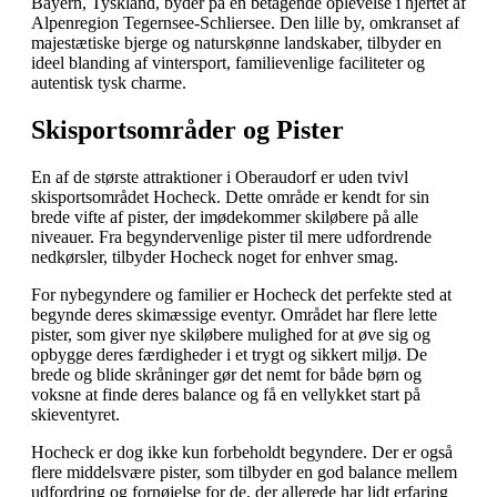
Bayern, Tyskland, byder på en betagende oplevelse i hjertet af
Alpenregion Tegernsee-Schliersee. Den lille by, omkranset af
majestætiske bjerge og naturskønne landskaber, tilbyder en
ideel blanding af vintersport, familievenlige faciliteter og
autentisk tysk charme.
Skisportsområder og Pister
En af de største attraktioner i Oberaudorf er uden tvivl
skisportsområdet Hocheck. Dette område er kendt for sin
brede vifte af pister, der imødekommer skiløbere på alle
niveauer. Fra begyndervenlige pister til mere udfordrende
nedkørsler, tilbyder Hocheck noget for enhver smag.
For nybegyndere og familier er Hocheck det perfekte sted at
begynde deres skimæssige eventyr. Området har flere lette
pister, som giver nye skiløbere mulighed for at øve sig og
opbygge deres færdigheder i et trygt og sikkert miljø. De
brede og blide skråninger gør det nemt for både børn og
voksne at finde deres balance og få en vellykket start på
skieventyret.
Hocheck er dog ikke kun forbeholdt begyndere. Der er også
flere middelsvære pister, som tilbyder en god balance mellem
udfordring og fornøjelse for de, der allerede har lidt erfaring