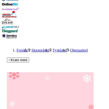
Forside
Skiområder
Tyskland
Oberaudorf
Læs mere