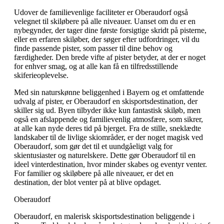
Udover de familievenlige faciliteter er Oberaudorf også
velegnet til skiløbere på alle niveauer. Uanset om du er en
nybegynder, der tager dine første forsigtige skridt på pisterne,
eller en erfaren skiløber, der søger efter udfordringer, vil du
finde passende pister, som passer til dine behov og
færdigheder. Den brede vifte af pister betyder, at der er noget
for enhver smag, og at alle kan få en tilfredsstillende
skiferieoplevelse.
Med sin naturskønne beliggenhed i Bayern og et omfattende
udvalg af pister, er Oberaudorf en skisportsdestination, der
skiller sig ud. Byen tilbyder ikke kun fantastisk skiløb, men
også en afslappende og familievenlig atmosfære, som sikrer,
at alle kan nyde deres tid på bjerget. Fra de stille, sneklædte
landskaber til de livlige skiområder, er der noget magisk ved
Oberaudorf, som gør det til et uundgåeligt valg for
skientusiaster og naturelskere. Dette gør Oberaudorf til en
ideel vinterdestination, hvor minder skabes og eventyr venter.
For familier og skiløbere på alle niveauer, er det en
destination, der blot venter på at blive opdaget.
Oberaudorf
Oberaudorf, en malerisk skisportsdestination beliggende i