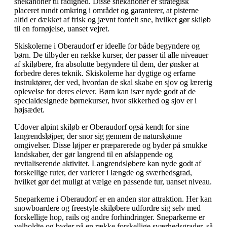
snekanoner til rådighed. Disse snekanoner er strategisk
placeret rundt omkring i området og garanterer, at pisterne
altid er dækket af frisk og jævnt fordelt sne, hvilket gør skiløb
til en fornøjelse, uanset vejret.
Skiskolerne i Oberaudorf er ideelle for både begyndere og
børn. De tilbyder en række kurser, der passer til alle niveauer
af skiløbere, fra absolutte begyndere til dem, der ønsker at
forbedre deres teknik. Skiskolerne har dygtige og erfarne
instruktører, der ved, hvordan de skal skabe en sjov og lærerig
oplevelse for deres elever. Børn kan især nyde godt af de
specialdesignede børnekurser, hvor sikkerhed og sjov er i
højsædet.
Udover alpint skiløb er Oberaudorf også kendt for sine
langrendsløjper, der snor sig gennem de naturskønne
omgivelser. Disse løjper er præparerede og byder på smukke
landskaber, der gør langrend til en afslappende og
revitaliserende aktivitet. Langrendsløbere kan nyde godt af
forskellige ruter, der varierer i længde og sværhedsgrad,
hvilket gør det muligt at vælge en passende tur, uanset niveau.
Sneparkerne i Oberaudorf er en anden stor attraktion. Her kan
snowboardere og freestyle-skiløbere udfordre sig selv med
forskellige hop, rails og andre forhindringer. Sneparkerne er
velholdte og byder på en række forskellige sværhedsgrader, så