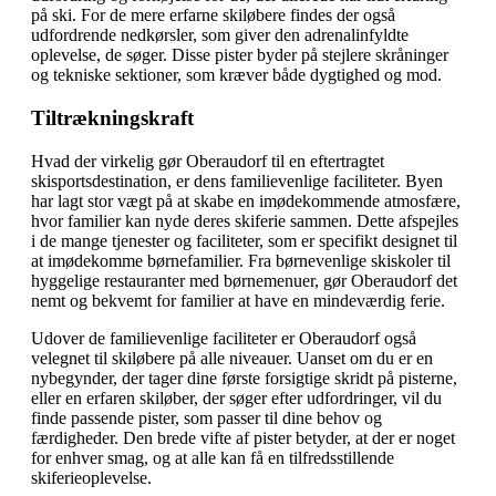
på ski. For de mere erfarne skiløbere findes der også
udfordrende nedkørsler, som giver den adrenalinfyldte
oplevelse, de søger. Disse pister byder på stejlere skråninger
og tekniske sektioner, som kræver både dygtighed og mod.
Tiltrækningskraft
Hvad der virkelig gør Oberaudorf til en eftertragtet
skisportsdestination, er dens familievenlige faciliteter. Byen
har lagt stor vægt på at skabe en imødekommende atmosfære,
hvor familier kan nyde deres skiferie sammen. Dette afspejles
i de mange tjenester og faciliteter, som er specifikt designet til
at imødekomme børnefamilier. Fra børnevenlige skiskoler til
hyggelige restauranter med børnemenuer, gør Oberaudorf det
nemt og bekvemt for familier at have en mindeværdig ferie.
Udover de familievenlige faciliteter er Oberaudorf også
velegnet til skiløbere på alle niveauer. Uanset om du er en
nybegynder, der tager dine første forsigtige skridt på pisterne,
eller en erfaren skiløber, der søger efter udfordringer, vil du
finde passende pister, som passer til dine behov og
færdigheder. Den brede vifte af pister betyder, at der er noget
for enhver smag, og at alle kan få en tilfredsstillende
skiferieoplevelse.