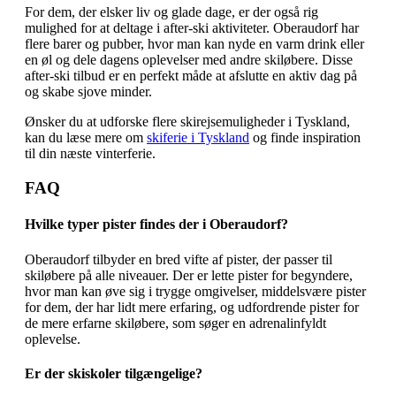
For dem, der elsker liv og glade dage, er der også rig
mulighed for at deltage i after-ski aktiviteter. Oberaudorf har
flere barer og pubber, hvor man kan nyde en varm drink eller
en øl og dele dagens oplevelser med andre skiløbere. Disse
after-ski tilbud er en perfekt måde at afslutte en aktiv dag på
og skabe sjove minder.
Ønsker du at udforske flere skirejsemuligheder i Tyskland,
kan du læse mere om
skiferie i Tyskland
og finde inspiration
til din næste vinterferie.
FAQ
Hvilke typer pister findes der i Oberaudorf?
Oberaudorf tilbyder en bred vifte af pister, der passer til
skiløbere på alle niveauer. Der er lette pister for begyndere,
hvor man kan øve sig i trygge omgivelser, middelsvære pister
for dem, der har lidt mere erfaring, og udfordrende pister for
de mere erfarne skiløbere, som søger en adrenalinfyldt
oplevelse.
Er der skiskoler tilgængelige?