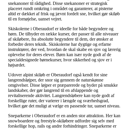
snekanoner til rådighed. Disse snekanoner er strategisk
placeret rundt omkring i området og garanterer, at pisterne
altid er dækket af frisk og jævnt fordelt sne, hvilket gør skiløb
til en fornøjelse, uanset vejret.
Skiskolerne i Oberaudorf er ideelle for både begyndere og
børn. De tilbyder en række kurser, der passer til alle niveauer
af skiløbere, fra absolutte begyndere til dem, der ønsker at
forbedre deres teknik. Skiskolerne har dygtige og erfarne
instruktører, der ved, hvordan de skal skabe en sjov og lærerig
oplevelse for deres elever. Børn kan især nyde godt af de
specialdesignede børnekurser, hvor sikkerhed og sjov er i
højsædet.
Udover alpint skiløb er Oberaudorf også kendt for sine
langrendsløjper, der snor sig gennem de naturskønne
omgivelser. Disse løjper er præparerede og byder på smukke
landskaber, der gør langrend til en afslappende og
revitaliserende aktivitet. Langrendsløbere kan nyde godt af
forskellige ruter, der varierer i længde og sværhedsgrad,
hvilket gør det muligt at vælge en passende tur, uanset niveau.
Sneparkerne i Oberaudorf er en anden stor attraktion. Her kan
snowboardere og freestyle-skiløbere udfordre sig selv med
forskellige hop, rails og andre forhindringer. Sneparkerne er