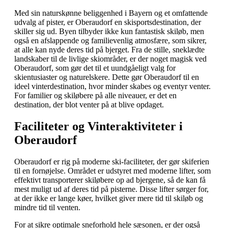
Med sin naturskønne beliggenhed i Bayern og et omfattende
udvalg af pister, er Oberaudorf en skisportsdestination, der
skiller sig ud. Byen tilbyder ikke kun fantastisk skiløb, men
også en afslappende og familievenlig atmosfære, som sikrer,
at alle kan nyde deres tid på bjerget. Fra de stille, sneklædte
landskaber til de livlige skiområder, er der noget magisk ved
Oberaudorf, som gør det til et uundgåeligt valg for
skientusiaster og naturelskere. Dette gør Oberaudorf til en
ideel vinterdestination, hvor minder skabes og eventyr venter.
For familier og skiløbere på alle niveauer, er det en
destination, der blot venter på at blive opdaget.
Faciliteter og Vinteraktiviteter i
Oberaudorf
Oberaudorf er rig på moderne ski-faciliteter, der gør skiferien
til en fornøjelse. Området er udstyret med moderne lifter, som
effektivt transporterer skiløbere op ad bjergene, så de kan få
mest muligt ud af deres tid på pisterne. Disse lifter sørger for,
at der ikke er lange køer, hvilket giver mere tid til skiløb og
mindre tid til venten.
For at sikre optimale sneforhold hele sæsonen, er der også