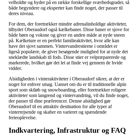
velholdte og byder på en række forskellige sværhedsgrader, så
både begyndere og eksperter kan finde noget, der passer til
deres niveau.
For dem, der foretrækker mindre adrenalinholdige aktiviteter,
tilbyder Oberaudorf også kælkebaner. Disse baner er sjove for
både børn og voksne og giver en anden måde at nyde sneen
på. Kælketure er en perfekt familieaktivitet, hvor alle kan
have det sjovt sammen. Vintervandrestierne i området er
ligeså populære, de giver besøgende mulighed for at nyde det
sneklædte landskab til fods. Disse stier er velpræparerede og
markerede, hvilket gør det let at finde vej gennem de hvide
vidder.
Alsidigheden i vinteraktiviteter i Oberaudorf sikrer, at der er
noget for enhver smag. Uanset om du er til traditionelle alpin
sport som skiløb og snowboarding, eller foretrækker roligere
aktiviteter som langrend og vintervandring, vil du finde noget,
der passer til dine præferencer. Denne alsidighed gør
Oberaudorf til en attraktiv destination for alle typer af
vinterrejsende og skaber en varieret og spændende
ferieoplevelse.
Indkvartering, Infrastruktur og FAQ