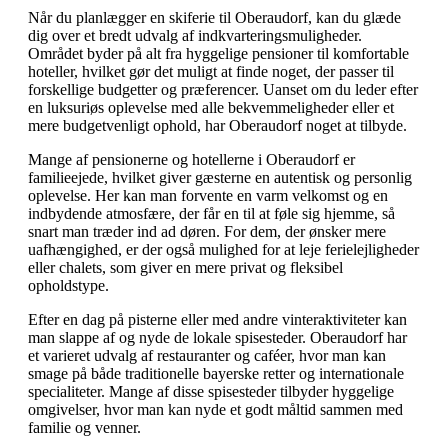
Når du planlægger en skiferie til Oberaudorf, kan du glæde
dig over et bredt udvalg af indkvarteringsmuligheder.
Området byder på alt fra hyggelige pensioner til komfortable
hoteller, hvilket gør det muligt at finde noget, der passer til
forskellige budgetter og præferencer. Uanset om du leder efter
en luksuriøs oplevelse med alle bekvemmeligheder eller et
mere budgetvenligt ophold, har Oberaudorf noget at tilbyde.
Mange af pensionerne og hotellerne i Oberaudorf er
familieejede, hvilket giver gæsterne en autentisk og personlig
oplevelse. Her kan man forvente en varm velkomst og en
indbydende atmosfære, der får en til at føle sig hjemme, så
snart man træder ind ad døren. For dem, der ønsker mere
uafhængighed, er der også mulighed for at leje ferielejligheder
eller chalets, som giver en mere privat og fleksibel
opholdstype.
Efter en dag på pisterne eller med andre vinteraktiviteter kan
man slappe af og nyde de lokale spisesteder. Oberaudorf har
et varieret udvalg af restauranter og caféer, hvor man kan
smage på både traditionelle bayerske retter og internationale
specialiteter. Mange af disse spisesteder tilbyder hyggelige
omgivelser, hvor man kan nyde et godt måltid sammen med
familie og venner.