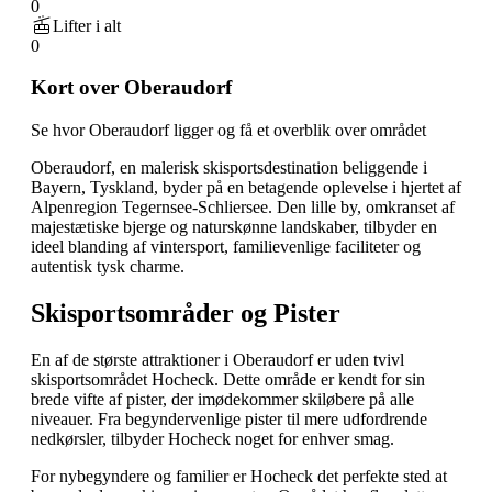
0
Lifter i alt
0
Kort over Oberaudorf
Se hvor Oberaudorf ligger og få et overblik over området
Oberaudorf, en malerisk skisportsdestination beliggende i
Bayern, Tyskland, byder på en betagende oplevelse i hjertet af
Alpenregion Tegernsee-Schliersee. Den lille by, omkranset af
majestætiske bjerge og naturskønne landskaber, tilbyder en
ideel blanding af vintersport, familievenlige faciliteter og
autentisk tysk charme.
Skisportsområder og Pister
En af de største attraktioner i Oberaudorf er uden tvivl
skisportsområdet Hocheck. Dette område er kendt for sin
brede vifte af pister, der imødekommer skiløbere på alle
niveauer. Fra begyndervenlige pister til mere udfordrende
nedkørsler, tilbyder Hocheck noget for enhver smag.
For nybegyndere og familier er Hocheck det perfekte sted at