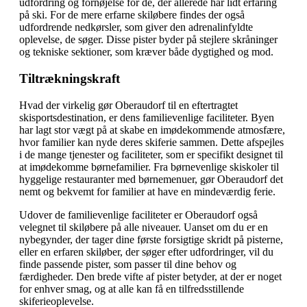
udfordring og fornøjelse for de, der allerede har lidt erfaring
på ski. For de mere erfarne skiløbere findes der også
udfordrende nedkørsler, som giver den adrenalinfyldte
oplevelse, de søger. Disse pister byder på stejlere skråninger
og tekniske sektioner, som kræver både dygtighed og mod.
Tiltrækningskraft
Hvad der virkelig gør Oberaudorf til en eftertragtet
skisportsdestination, er dens familievenlige faciliteter. Byen
har lagt stor vægt på at skabe en imødekommende atmosfære,
hvor familier kan nyde deres skiferie sammen. Dette afspejles
i de mange tjenester og faciliteter, som er specifikt designet til
at imødekomme børnefamilier. Fra børnevenlige skiskoler til
hyggelige restauranter med børnemenuer, gør Oberaudorf det
nemt og bekvemt for familier at have en mindeværdig ferie.
Udover de familievenlige faciliteter er Oberaudorf også
velegnet til skiløbere på alle niveauer. Uanset om du er en
nybegynder, der tager dine første forsigtige skridt på pisterne,
eller en erfaren skiløber, der søger efter udfordringer, vil du
finde passende pister, som passer til dine behov og
færdigheder. Den brede vifte af pister betyder, at der er noget
for enhver smag, og at alle kan få en tilfredsstillende
skiferieoplevelse.