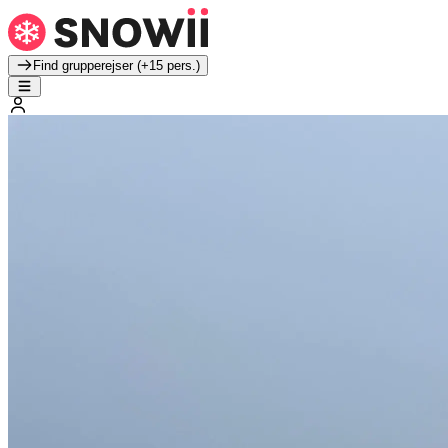
Find grupperejser (+15 pers.)