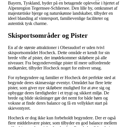
Bayern, Tyskland, byder på en betagende oplevelse i hjertet af
Alpenregion Tegernsee-Schliersee. Den lille by, omkranset af
majestætiske bjerge og naturskønne landskaber, tilbyder en
ideel blanding af vintersport, familievenlige faciliteter og
autentisk tysk charme.
Skisportsområder og Pister
En af de største attraktioner i Oberaudorf er uden tvivl
skisportsområdet Hocheck. Dette område er kendt for sin
brede vifte af pister, der imødekommer skiløbere på alle
niveauer. Fra begyndervenlige pister til mere udfordrende
nedkørsler, tilbyder Hocheck noget for enhver smag.
For nybegyndere og familier er Hocheck det perfekte sted at
begynde deres skimæssige eventyr. Området har flere lette
pister, som giver nye skiløbere mulighed for at øve sig og
opbygge deres færdigheder i et trygt og sikkert miljø. De
brede og blide skråninger gør det nemt for både børn og
voksne at finde deres balance og få en vellykket start på
skieventyret.
Hocheck er dog ikke kun forbeholdt begyndere. Der er også
flere middelsvære pister, som tilbyder en god balance mellem