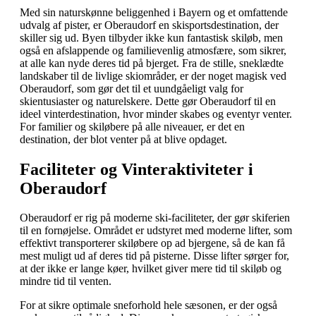
Med sin naturskønne beliggenhed i Bayern og et omfattende
udvalg af pister, er Oberaudorf en skisportsdestination, der
skiller sig ud. Byen tilbyder ikke kun fantastisk skiløb, men
også en afslappende og familievenlig atmosfære, som sikrer,
at alle kan nyde deres tid på bjerget. Fra de stille, sneklædte
landskaber til de livlige skiområder, er der noget magisk ved
Oberaudorf, som gør det til et uundgåeligt valg for
skientusiaster og naturelskere. Dette gør Oberaudorf til en
ideel vinterdestination, hvor minder skabes og eventyr venter.
For familier og skiløbere på alle niveauer, er det en
destination, der blot venter på at blive opdaget.
Faciliteter og Vinteraktiviteter i
Oberaudorf
Oberaudorf er rig på moderne ski-faciliteter, der gør skiferien
til en fornøjelse. Området er udstyret med moderne lifter, som
effektivt transporterer skiløbere op ad bjergene, så de kan få
mest muligt ud af deres tid på pisterne. Disse lifter sørger for,
at der ikke er lange køer, hvilket giver mere tid til skiløb og
mindre tid til venten.
For at sikre optimale sneforhold hele sæsonen, er der også