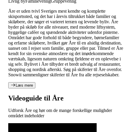
Livlig by
Familievenlig
Gruppevenlig
Åre er uden tvivl Sveriges mest kendte og komplette
skisportssted, og det har i årevis tiltrukket både familier og
skiløbere, der søger et varieret terræn og levende byliv. Åre
byder på skiløb for alle niveauer, med moderne liftsystem,
hyggelige caféer og spændende aktiviteter udenfor pisterne.
Området har gode forhold til både begyndere, børnefamilier
og erfarne skiløbere, hvilket gør Åre til en alsidig destination,
uanset om I rejser som familie, gruppe eller par. Tilmed er Åre
kendt for sin svenske atmosfære og det imødekommende
værtskab, ligesom naturen omkring fjeldene er en oplevelse i
sig selv. Bylivet i Åre tilbyder et bredt udvalg af restauranter,
shopping og nordisk afterski. Søg på skiferier til Åre ovenfor.
Snowii sammenligner skiferier til Åre fra alle rejseselskaber.
Læs mere
Videoguide til Åre
Udforsk Åre og hør om de mange forskellige mulighder
området indeholder