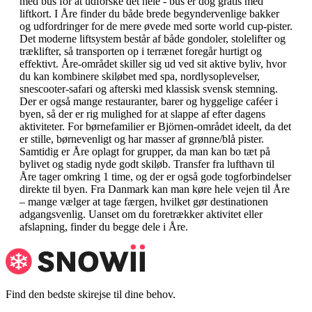
med bus for at udforske det hele - bus er dog gratis med
liftkort. I Åre finder du både brede begyndervenlige bakker
og udfordringer for de mere øvede med sorte world cup-pister.
Det moderne liftsystem består af både gondoler, stolelifter og
træklifter, så transporten op i terrænet foregår hurtigt og
effektivt. Åre-området skiller sig ud ved sit aktive byliv, hvor
du kan kombinere skiløbet med spa, nordlysoplevelser,
snescooter-safari og afterski med klassisk svensk stemning.
Der er også mange restauranter, barer og hyggelige caféer i
byen, så der er rig mulighed for at slappe af efter dagens
aktiviteter. For børnefamilier er Björnen-området ideelt, da det
er stille, børnevenligt og har masser af grønne/blå pister.
Samtidig er Åre oplagt for grupper, da man kan bo tæt på
bylivet og stadig nyde godt skiløb. Transfer fra lufthavn til
Åre tager omkring 1 time, og der er også gode togforbindelser
direkte til byen. Fra Danmark kan man køre hele vejen til Åre
– mange vælger at tage færgen, hvilket gør destinationen
adgangsvenlig. Uanset om du foretrækker aktivitet eller
afslapning, finder du begge dele i Åre.
Find den bedste skirejse til dine behov.