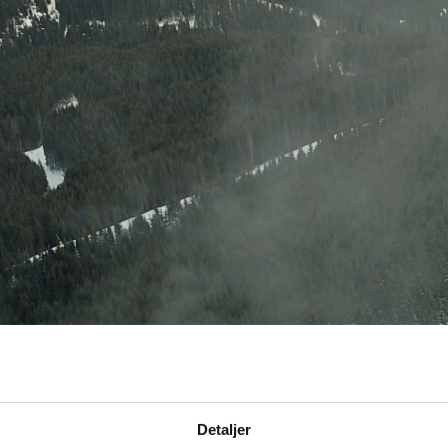
Polen
len
Detaljer