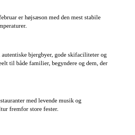
g februar er højsæson med den mest stabile
mperaturer.
 autentiske bjergbyer, gode skifaciliteter og
eelt til både familier, begyndere og dem, der
 restauranter med levende musik og
ur fremfor store fester.