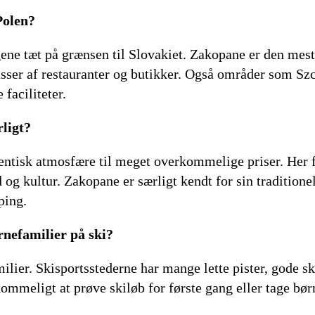
Polen?
gene tæt på grænsen til Slovakiet. Zakopane er den mes
sser af restauranter og butikker. Også områder som Sz
faciliteter.
rligt?
tentisk atmosfære til meget overkommelige priser. Her 
og kultur. Zakopane er særligt kendt for sin traditione
ping.
rnefamilier på ski?
milier. Skisportsstederne har mange lette pister, gode s
kommeligt at prøve skiløb for første gang eller tage bø