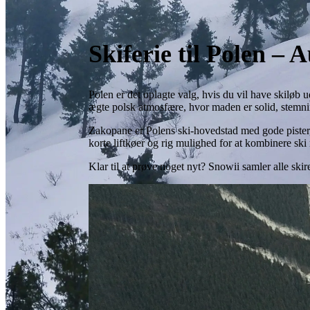
Skiferie til Polen – 
Polen er det oplagte valg, hvis du vil have skiløb 
ægte polsk atmosfære, hvor maden er solid, stemning
Zakopane er Polens ski-hovedstad med gode pister,
korte liftkøer og rig mulighed for at kombinere sk
Klar til at prøve noget nyt? Snowii samler alle skir