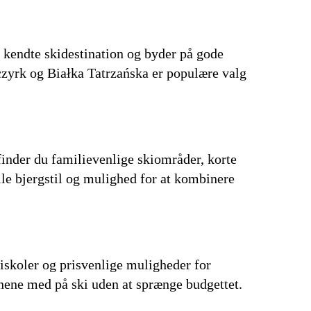
t kendte skidestination og byder på gode
czyrk og Białka Tatrzańska er populære valg
finder du familievenlige skiområder, korte
lle bjergstil og mulighed for at kombinere
kiskoler og prisvenlige muligheder for
rnene med på ski uden at sprænge budgettet.