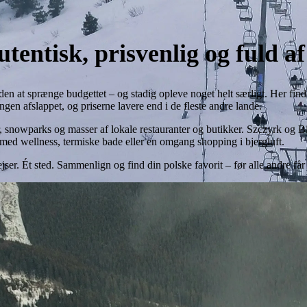
Autentisk, prisvenlig og fuld 
uden at sprænge budgettet – og stadig opleve noget helt særligt. Her fi
en afslappet, og priserne lavere end i de fleste andre lande.
 snowparks og masser af lokale restauranter og butikker. Szczyrk og B
i med wellness, termiske bade eller en omgang shopping i bjergluft.
ejser. Ét sted. Sammenlign og find din polske favorit – før alle andre få