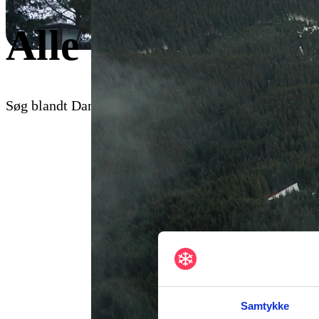
Alle skirejser til
Søg blandt Danmarks største udvalg af skirejser til Po
Samtykke