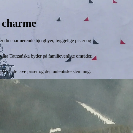
af charme
nder du charmerende bjergbyer, hyggelige pister og
iałka Tatrzańska byder på familievenlige områder,
r øje på de lave priser og den autentiske stemning.