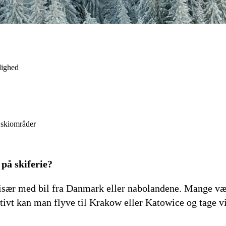
dighed
 skiområder
å skiferie?
især med bil fra Danmark eller nabolandene. Mange vælge
nativt kan man flyve til Krakow eller Katowice og tage v