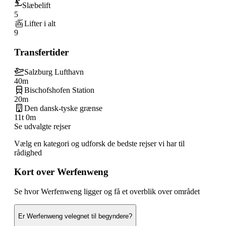
Slæbelift
5
Lifter i alt
9
Transfertider
Salzburg Lufthavn
40m
Bischofshofen Station
20m
Den dansk-tyske grænse
11t 0m
Se udvalgte rejser
Vælg en kategori og udforsk de bedste rejser vi har til
rådighed
Kort over Werfenweng
Se hvor Werfenweng ligger og få et overblik over området
Er Werfenweng velegnet til begyndere?