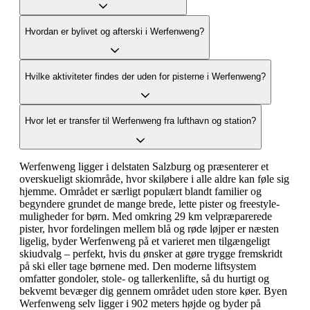
Hvordan er bylivet og afterski i Werfenweng?
Hvilke aktiviteter findes der uden for pisterne i Werfenweng?
Hvor let er transfer til Werfenweng fra lufthavn og station?
Werfenweng ligger i delstaten Salzburg og præsenterer et
overskueligt skiområde, hvor skiløbere i alle aldre kan føle sig
hjemme. Området er særligt populært blandt familier og
begyndere grundet de mange brede, lette pister og freestyle-
muligheder for børn. Med omkring 29 km velpræparerede
pister, hvor fordelingen mellem blå og røde løjper er næsten
ligelig, byder Werfenweng på et varieret men tilgængeligt
skiudvalg – perfekt, hvis du ønsker at gøre trygge fremskridt
på ski eller tage børnene med. Den moderne liftsystem
omfatter gondoler, stole- og tallerkenlifte, så du hurtigt og
bekvemt bevæger dig gennem området uden store køer. Byen
Werfenweng selv ligger i 902 meters højde og byder på