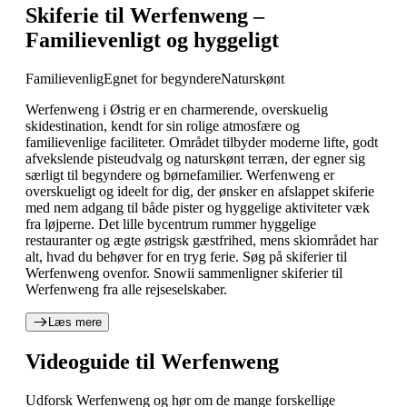
Skiferie til Werfenweng –
Familievenligt og hyggeligt
Familievenlig
Egnet for begyndere
Naturskønt
Werfenweng i Østrig er en charmerende, overskuelig
skidestination, kendt for sin rolige atmosfære og
familievenlige faciliteter. Området tilbyder moderne lifte, godt
afvekslende pisteudvalg og naturskønt terræn, der egner sig
særligt til begyndere og børnefamilier. Werfenweng er
overskueligt og ideelt for dig, der ønsker en afslappet skiferie
med nem adgang til både pister og hyggelige aktiviteter væk
fra løjperne. Det lille bycentrum rummer hyggelige
restauranter og ægte østrigsk gæstfrihed, mens skiområdet har
alt, hvad du behøver for en tryg ferie. Søg på skiferier til
Werfenweng ovenfor. Snowii sammenligner skiferier til
Werfenweng fra alle rejseselskaber.
Læs mere
Videoguide til Werfenweng
Udforsk Werfenweng og hør om de mange forskellige