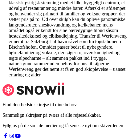
klassisk østrigsk stemning med et lille, hyggeligt centrum, et
udvalg af restauranter og mindre barer. Afterski er afdæmpet
og henvender sig primært til familier og voksne grupper, der
sætter pris på ro. Ud over skiløb kan du opleve panoramiske
langrendsruter, snesko-vandring og kælkebaner, mens
området også er kendt for sine bæredygtige tilbud såsom
hesteslædekørsel og elbilsudlejning. Transfer til Werfenweng
er nemt fra Salzburg Lufthavn såvel som fra togstationen i
Bischofshofen. Området passer bedst til nybegyndere,
børnefamilier og voksne, der søger ro, overskuelighed og
ægte alpecharme – alt sammen pakket ind i trygge,
naturskønne rammer uden behov for bus til løjperne.
Werfenweng gør det nemt at få en god skioplevelse – uanset
erfaring og alder.
Find den bedste skirejse til dine behov.
Sammelign skirejser på tværs af alle rejseselskaber.
Følg os på de sociale medier og få seneste nyt om skiverdenen