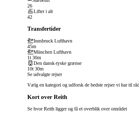
Slæbelift
26
Lifter i alt
42
Transfertider
Innsbruck Lufthavn
45m
München Lufthavn
1t 30m
Den dansk-tyske grænse
10t 30m
Se udvalgte rejser
Vælg en kategori og udforsk de bedste rejser vi har til rå
Kort over Reith
Se hvor Reith ligger og få et overblik over området