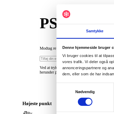
PSSST... 
Samtykke
Denne hjemmeside bruger c
Modtag relevante nyheder, guides og tilbud til 
Vi bruger cookies til at tilpas
Hold mig opdater
vores trafik. Vi deler også 
Ved at trykke på "
Hold mig opdateret
" giver 
annonceringspartnere og anal
herunder på sociale medier. Afmelding kan ske
dem, eller som de har indsaml
Samtykkevalg
Nødvendig
Højeste punkt
By