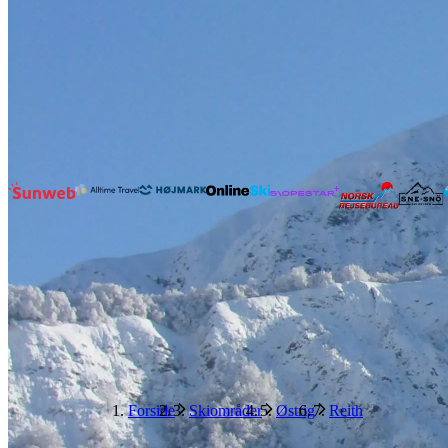
Forside
Skiområder
Østrig
Reith