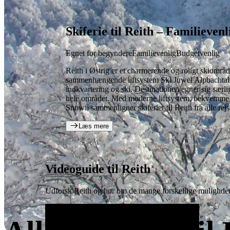
Skiferie til Reith – Familieven
Egnet for begyndere
Familievenlig
Budgetvenlig
Reith i Østrig er et charmerende og roligt skiområd
sammenhængende liftsystem Ski Juwel Alpbachtal W
indkvartering og ski. Destinationen egner sig særli
hele området. Med moderne liftsystem, bekvemme tran
Snowii sammenligner skiferier til Reith fra alle rej
Læs mere
Videoguide til Reith
Udforsk Reith og hør om de mange forskellige mulighde