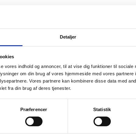
ER DU VILD MED
Detaljer
ookies
din næste skiferie ⛷️
se vores indhold og annoncer, til at vise dig funktioner til sociale
et
oplysninger om din brug af vores hjemmeside med vores partnere i
jeg samtykke til, at Snowii ApS må bruge mine oplysninger til e-mailma
ysepartnere. Vores partnere kan kombinere disse data med andr
 via link i e-mailen.
Privatlivspolitik
et fra din brug af deres tjenester.
Præferencer
Statistik