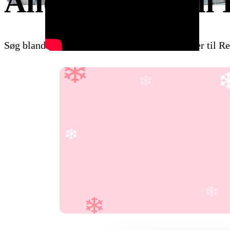
Alle skirejser til
Søg blandt Danmarks største udvalg af skirejser til Re