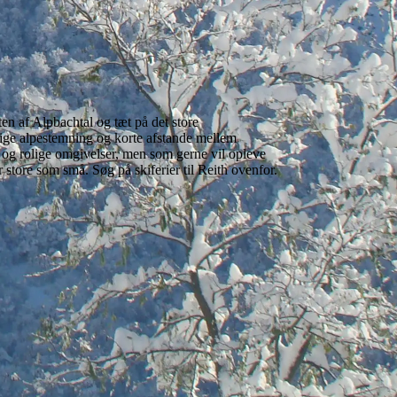
en af Alpbachtal og tæt på det store
ige alpestemning og korte afstande mellem
er og rolige omgivelser, men som gerne vil opleve
 store som små. Søg på skiferier til Reith ovenfor.