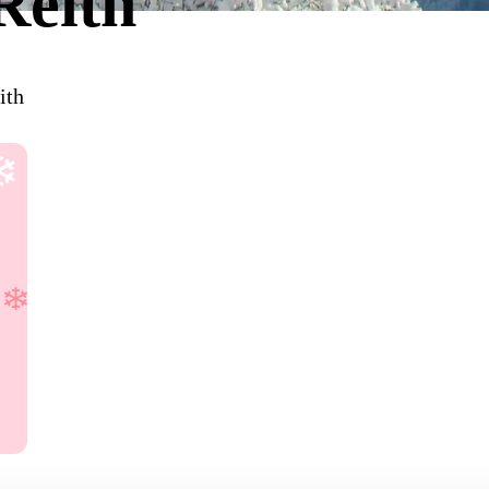
Reith
ith