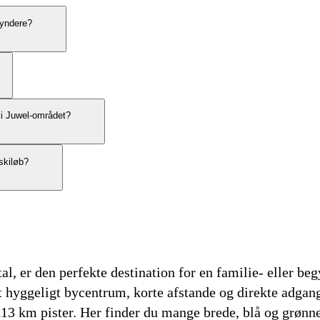
gyndere?
ki Juwel-området?
 skiløb?
l, er den perfekte destination for en familie- eller beg
et hyggeligt bycentrum, korte afstande og direkte adgan
 km pister. Her finder du mange brede, blå og grønne p