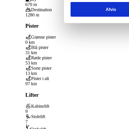
670 m
Afvis
Destination
1280 m
Pister
Grønne pister
0 km
Blå pister
31 km
Røde pister
53 km
Sorte pister
13 km
Pister i alt
97 km
Lifter
Kabinelift
9
Stolelift
7