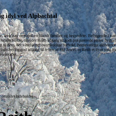
lig idyl ved Alpbachtal
e, som især er populært blandt familier og begyndere. Beliggende i start
ildschönau, tilbyder Reith adgang til godt præparerede pister, hyggel
gt til dem, der værdsætter overskuelige forhold, børnevenlige aktivitet
sfers og god adgang til resten af Ski Juwel, er Reith et trygt valg for
seselskaber.
r området indeholder