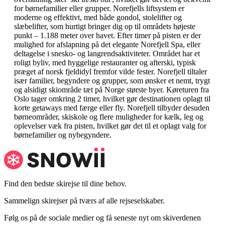
for børnefamilier eller grupper. Norefjells liftsystem er
moderne og effektivt, med både gondol, stolelifter og
slæbelifter, som hurtigt bringer dig op til områdets højeste
punkt – 1.188 meter over havet. Efter timer på pisten er der
mulighed for afslapning på det elegante Norefjell Spa, eller
deltagelse i snesko- og langrendsaktiviteter. Området har et
roligt byliv, med hyggelige restauranter og afterski, typisk
præget af norsk fjeldidyl fremfor vilde fester. Norefjell tiltaler
især familier, begyndere og grupper, som ønsker et nemt, trygt
og alsidigt skiområde tæt på Norge største byer. Køreturen fra
Oslo tager omkring 2 timer, hvilket gør destinationen oplagt til
korte getaways med færge eller fly. Norefjell tilbyder desuden
børneområder, skiskole og flere muligheder for kælk, leg og
oplevelser væk fra pisten, hvilket gør det til et oplagt valg for
børnefamilier og nybegyndere.
Find den bedste skirejse til dine behov.
Sammelign skirejser på tværs af alle rejseselskaber.
Følg os på de sociale medier og få seneste nyt om skiverdenen