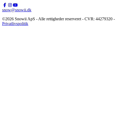
snow@snowii.dk
©2026 Snowii ApS - Alle rettigheder reserveret - CVR: 44279320 -
Privatlivspolitik