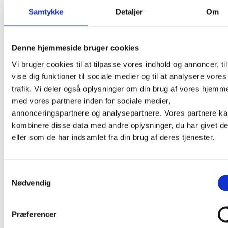
Samtykke
Detaljer
Om
Pister
Grønne pister
4 km
Denne hjemmeside bruger cookies
Blå pister
11 km
Vi bruger cookies til at tilpasse vores indhold og annoncer, til
Røde pister
vise dig funktioner til sociale medier og til at analysere vores
10 km
trafik. Vi deler også oplysninger om din brug af vores hjemm
Sorte pister
5 km
med vores partnere inden for sociale medier,
Pister i alt
annonceringspartnere og analysepartnere. Vores partnere k
30 km
kombinere disse data med andre oplysninger, du har givet d
Lifter
eller som de har indsamlet fra din brug af deres tjenester.
Kabinelift
0
Samtykkevalg
Stolelift
Nødvendig
4
Slæbelift
9
Præferencer
Lifter i alt
13