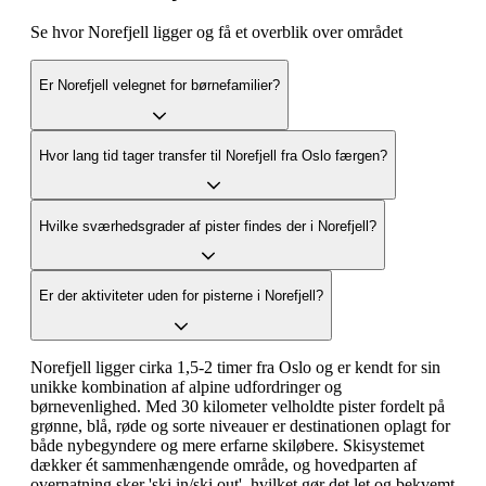
Se hvor Norefjell ligger og få et overblik over området
Er Norefjell velegnet for børnefamilier?
Hvor lang tid tager transfer til Norefjell fra Oslo færgen?
Hvilke sværhedsgrader af pister findes der i Norefjell?
Er der aktiviteter uden for pisterne i Norefjell?
Norefjell ligger cirka 1,5-2 timer fra Oslo og er kendt for sin
unikke kombination af alpine udfordringer og
børnevenlighed. Med 30 kilometer velholdte pister fordelt på
grønne, blå, røde og sorte niveauer er destinationen oplagt for
både nybegyndere og mere erfarne skiløbere. Skisystemet
dækker ét sammenhængende område, og hovedparten af
overnatning sker 'ski in/ski out', hvilket gør det let og bekvemt