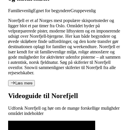
Familievenlig
Egnet for begyndere
Gruppevenlig
Norefjell er et af Norges mest populære skisportssteder og
ligger blot et par timer fra Oslo. Området byder på
velpræparerede pister, moderne liftsystem og en imponerende
udsigt over Norefjell-bjergene. Her kan både begyndere og
øvede skiløbere finde udfordringer, og den korte transfer gør
destinationen oplagt for familier og weekendture. Norefjell er
især kendt for sit familievenlige miljø, rolige atmosfære og
gode muligheder for aktiviteter udenfor pisterne – alt sammen
i autentisk, norsk fjeldnatur. Søg på skiferier til Norefjell
ovenfor. Snowii sammenligner skiferier til Norefjell fra alle
rejseselskaber.
Læs mere
Videoguide til Norefjell
Udforsk Norefjell og hør om de mange forskellige mulighder
området indeholder