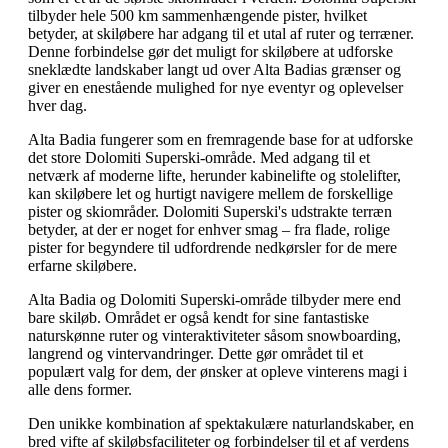
tilbyder hele 500 km sammenhængende pister, hvilket
betyder, at skiløbere har adgang til et utal af ruter og terræner.
Denne forbindelse gør det muligt for skiløbere at udforske
sneklædte landskaber langt ud over Alta Badias grænser og
giver en enestående mulighed for nye eventyr og oplevelser
hver dag.
Alta Badia fungerer som en fremragende base for at udforske
det store Dolomiti Superski-område. Med adgang til et
netværk af moderne lifte, herunder kabinelifte og stolelifter,
kan skiløbere let og hurtigt navigere mellem de forskellige
pister og skiområder. Dolomiti Superski's udstrakte terræn
betyder, at der er noget for enhver smag – fra flade, rolige
pister for begyndere til udfordrende nedkørsler for de mere
erfarne skiløbere.
Alta Badia og Dolomiti Superski-område tilbyder mere end
bare skiløb. Området er også kendt for sine fantastiske
naturskønne ruter og vinteraktiviteter såsom snowboarding,
langrend og vintervandringer. Dette gør området til et
populært valg for dem, der ønsker at opleve vinterens magi i
alle dens former.
Den unikke kombination af spektakulære naturlandskaber, en
bred vifte af skiløbsfaciliteter og forbindelser til et af verdens