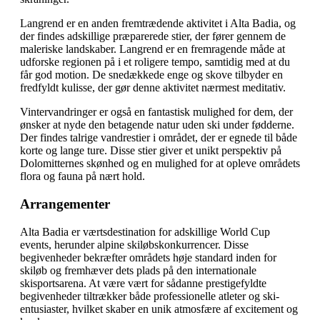
Langrend er en anden fremtrædende aktivitet i Alta Badia, og
der findes adskillige præparerede stier, der fører gennem de
maleriske landskaber. Langrend er en fremragende måde at
udforske regionen på i et roligere tempo, samtidig med at du
får god motion. De snedækkede enge og skove tilbyder en
fredfyldt kulisse, der gør denne aktivitet nærmest meditativ.
Vintervandringer er også en fantastisk mulighed for dem, der
ønsker at nyde den betagende natur uden ski under fødderne.
Der findes talrige vandrestier i området, der er egnede til både
korte og lange ture. Disse stier giver et unikt perspektiv på
Dolomitternes skønhed og en mulighed for at opleve områdets
flora og fauna på nært hold.
Arrangementer
Alta Badia er værtsdestination for adskillige World Cup
events, herunder alpine skiløbskonkurrencer. Disse
begivenheder bekræfter områdets høje standard inden for
skiløb og fremhæver dets plads på den internationale
skisportsarena. At være vært for sådanne prestigefyldte
begivenheder tiltrækker både professionelle atleter og ski-
entusiaster, hvilket skaber en unik atmosfære af excitement og