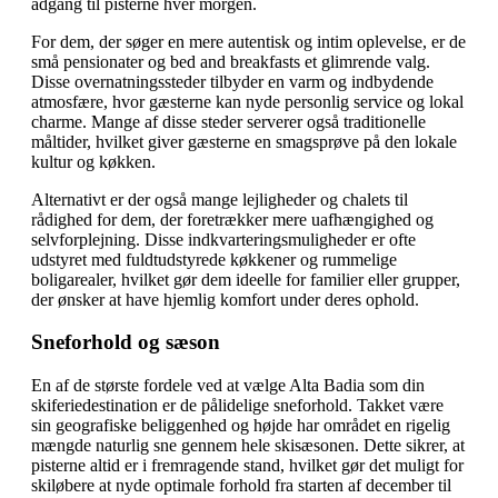
adgang til pisterne hver morgen.
For dem, der søger en mere autentisk og intim oplevelse, er de
små pensionater og bed and breakfasts et glimrende valg.
Disse overnatningssteder tilbyder en varm og indbydende
atmosfære, hvor gæsterne kan nyde personlig service og lokal
charme. Mange af disse steder serverer også traditionelle
måltider, hvilket giver gæsterne en smagsprøve på den lokale
kultur og køkken.
Alternativt er der også mange lejligheder og chalets til
rådighed for dem, der foretrækker mere uafhængighed og
selvforplejning. Disse indkvarteringsmuligheder er ofte
udstyret med fuldtudstyrede køkkener og rummelige
boligarealer, hvilket gør dem ideelle for familier eller grupper,
der ønsker at have hjemlig komfort under deres ophold.
Sneforhold og sæson
En af de største fordele ved at vælge Alta Badia som din
skiferiedestination er de pålidelige sneforhold. Takket være
sin geografiske beliggenhed og højde har området en rigelig
mængde naturlig sne gennem hele skisæsonen. Dette sikrer, at
pisterne altid er i fremragende stand, hvilket gør det muligt for
skiløbere at nyde optimale forhold fra starten af december til