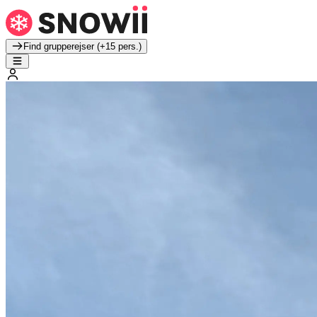
Find grupperejser (+15 pers.)