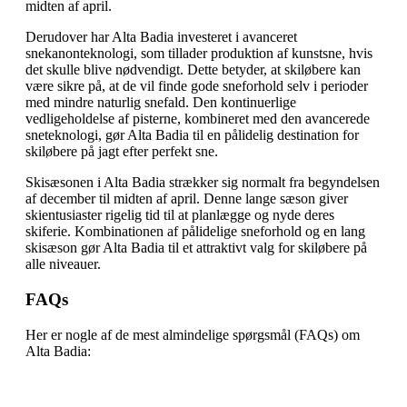
midten af april.
Derudover har Alta Badia investeret i avanceret
snekanonteknologi, som tillader produktion af kunstsne, hvis
det skulle blive nødvendigt. Dette betyder, at skiløbere kan
være sikre på, at de vil finde gode sneforhold selv i perioder
med mindre naturlig snefald. Den kontinuerlige
vedligeholdelse af pisterne, kombineret med den avancerede
sneteknologi, gør Alta Badia til en pålidelig destination for
skiløbere på jagt efter perfekt sne.
Skisæsonen i Alta Badia strækker sig normalt fra begyndelsen
af december til midten af april. Denne lange sæson giver
skientusiaster rigelig tid til at planlægge og nyde deres
skiferie. Kombinationen af pålidelige sneforhold og en lang
skisæson gør Alta Badia til et attraktivt valg for skiløbere på
alle niveauer.
FAQs
Her er nogle af de mest almindelige spørgsmål (FAQs) om
Alta Badia: