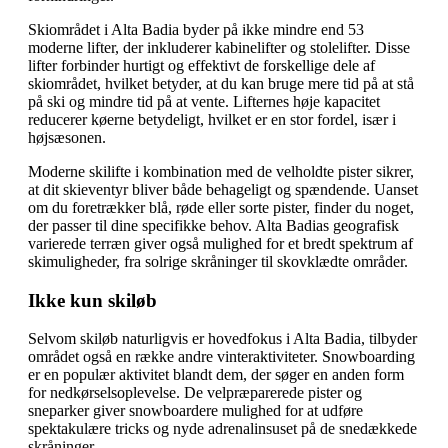
Skiområdet i Alta Badia byder på ikke mindre end 53
moderne lifter, der inkluderer kabinelifter og stolelifter. Disse
lifter forbinder hurtigt og effektivt de forskellige dele af
skiområdet, hvilket betyder, at du kan bruge mere tid på at stå
på ski og mindre tid på at vente. Lifternes høje kapacitet
reducerer køerne betydeligt, hvilket er en stor fordel, især i
højsæsonen.
Moderne skilifte i kombination med de velholdte pister sikrer,
at dit skieventyr bliver både behageligt og spændende. Uanset
om du foretrækker blå, røde eller sorte pister, finder du noget,
der passer til dine specifikke behov. Alta Badias geografisk
varierede terræn giver også mulighed for et bredt spektrum af
skimuligheder, fra solrige skråninger til skovklædte områder.
Ikke kun skiløb
Selvom skiløb naturligvis er hovedfokus i Alta Badia, tilbyder
området også en række andre vinteraktiviteter. Snowboarding
er en populær aktivitet blandt dem, der søger en anden form
for nedkørselsoplevelse. De velpræparerede pister og
sneparker giver snowboardere mulighed for at udføre
spektakulære tricks og nyde adrenalinsuset på de snedækkede
skråninger.