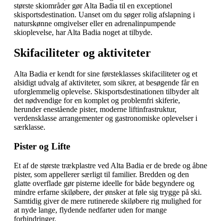
største skiområder gør Alta Badia til en exceptionel
skisportsdestination. Uanset om du søger rolig afslapning i
naturskønne omgivelser eller en adrenalinpumpende
skioplevelse, har Alta Badia noget at tilbyde.
Skifaciliteter og aktiviteter
Alta Badia er kendt for sine førsteklasses skifaciliteter og et
alsidigt udvalg af aktiviteter, som sikrer, at besøgende får en
uforglemmelig oplevelse. Skisportsdestinationen tilbyder alt
det nødvendige for en komplet og problemfri skiferie,
herunder enestående pister, moderne liftinfrastruktur,
verdensklasse arrangementer og gastronomiske oplevelser i
særklasse.
Pister og Lifte
Et af de største trækplastre ved Alta Badia er de brede og åbne
pister, som appellerer særligt til familier. Bredden og den
glatte overflade gør pisterne ideelle for både begyndere og
mindre erfarne skiløbere, der ønsker at føle sig trygge på ski.
Samtidig giver de mere rutinerede skiløbere rig mulighed for
at nyde lange, flydende nedfarter uden for mange
forhindringer.