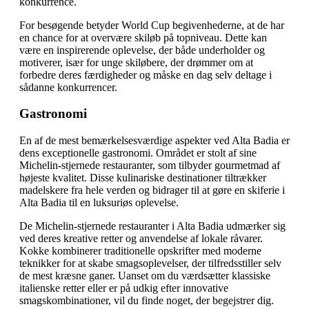
konkurrence.
For besøgende betyder World Cup begivenhederne, at de har
en chance for at overvære skiløb på topniveau. Dette kan
være en inspirerende oplevelse, der både underholder og
motiverer, især for unge skiløbere, der drømmer om at
forbedre deres færdigheder og måske en dag selv deltage i
sådanne konkurrencer.
Gastronomi
En af de mest bemærkelsesværdige aspekter ved Alta Badia er
dens exceptionelle gastronomi. Området er stolt af sine
Michelin-stjernede restauranter, som tilbyder gourmetmad af
højeste kvalitet. Disse kulinariske destinationer tiltrækker
madelskere fra hele verden og bidrager til at gøre en skiferie i
Alta Badia til en luksuriøs oplevelse.
De Michelin-stjernede restauranter i Alta Badia udmærker sig
ved deres kreative retter og anvendelse af lokale råvarer.
Kokke kombinerer traditionelle opskrifter med moderne
teknikker for at skabe smagsoplevelser, der tilfredsstiller selv
de mest kræsne ganer. Uanset om du værdsætter klassiske
italienske retter eller er på udkig efter innovative
smagskombinationer, vil du finde noget, der begejstrer dig.