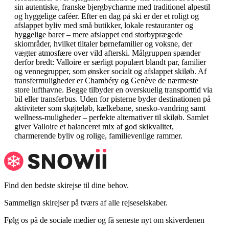
sin autentiske, franske bjergbycharme med traditionel alpestil
og hyggelige caféer. Efter en dag på ski er der et roligt og
afslappet byliv med små butikker, lokale restauranter og
hyggelige barer – mere afslappet end storbyprægede
skiområder, hvilket tiltaler børnefamilier og voksne, der
vægter atmosfære over vild afterski. Målgruppen spænder
derfor bredt: Valloire er særligt populært blandt par, familier
og vennegrupper, som ønsker socialt og afslappet skiløb. Af
transfermuligheder er Chambéry og Genève de nærmeste
store lufthavne. Begge tilbyder en overskuelig transporttid via
bil eller transferbus. Uden for pisterne byder destinationen på
aktiviteter som skøjteløb, kælkebane, snesko-vandring samt
wellness-muligheder – perfekte alternativer til skiløb. Samlet
giver Valloire et balanceret mix af god skikvalitet,
charmerende byliv og rolige, familievenlige rammer.
Find den bedste skirejse til dine behov.
Sammelign skirejser på tværs af alle rejseselskaber.
Følg os på de sociale medier og få seneste nyt om skiverdenen