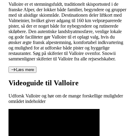
Valloire er et stemningsfuldt, traditionelt skisportssted i de
franske Alper, der lokker både familier, begyndere og grupper
med sit alsidige skiområde. Destinationen deler liftkort med
Valmeinier, hvilket giver adgang til 160 km velpræparerede
pister, så der er noget både for nybegyndere og rutinerede
skiløbere. Den autentiske landsbyatmosfære, venlige lokale
og gode faciliteter gør Valloire til et oplagt valg, hvis du
ønsker ægte fransk alpestemning, komfortabel indkvartering
og mulighed for at udforske både pister og hyggelige
restauranter. Søg på skiferier til Valloire ovenfor. Snowii
sammenligner skiferier til Valloire fra alle rejseselskaber.
Læs mere
Videoguide til Valloire
Udforsk Valloire og hør om de mange forskellige mulighder
området indeholder