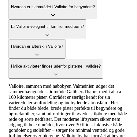
Hvordan er skiområdet i Valloire for begyndere?
Er Valloire velegnet til familier med børn?
Hvordan er afterski i Valloire?
Hvilke aktiviteter findes udenfor pisterne i Valloire?
Valloire, sammen med nabobyen Valmeinier, udgør det
sammenhængende skiområde Galibier-Thabor med i alt ca.
160 kilometer pister. Området er særligt kendt for sin
varierede terrænfordeling og indbydende atmosfære. Her
finder du både bløde, brede pister perfekte til begyndere og
børnefamilier, samt udfordringer til øvede skiløbere med både
røde og sorte nedfarter. Det moderne liftsystem sikrer nem
adgang til hele området, hvor over 30 lifte – inklusive både
gondoler og stolelifter – sørger for minimal ventetid og gode
forbindelser over bjergene. Valloire by har formået at bevare