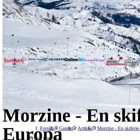
Morzine - En skif
Europa
Forside
Guides
Artikler
Morzine - En skiferie 
28.11.2024