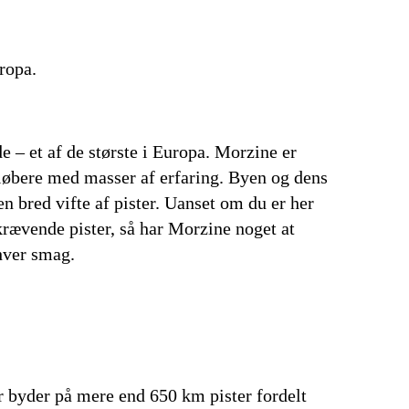
uropa.
e – et af de største i Europa. Morzine er
kiløbere med masser af erfaring. Byen og dens
 bred vifte af pister. Uanset om du er her
krævende pister, så har Morzine noget at
nhver smag.
er byder på mere end 650 km pister fordelt