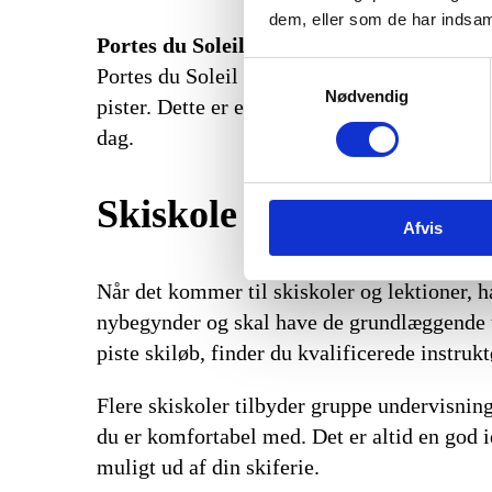
dem, eller som de har indsaml
Portes du Soleil Pass:
Dette kort er for de 
Samtykkevalg
Portes du Soleil byder på. Med dette pass f
Nødvendig
pister. Dette er et fremragende valg for båd
dag.
Skiskole
Afvis
Når det kommer til skiskoler og lektioner, 
nybegynder og skal have de grundlæggende tek
piste skiløb, finder du kvalificerede instruk
Flere skiskoler tilbyder gruppe undervisning 
du er komfortabel med. Det er altid en god id
muligt ud af din skiferie.