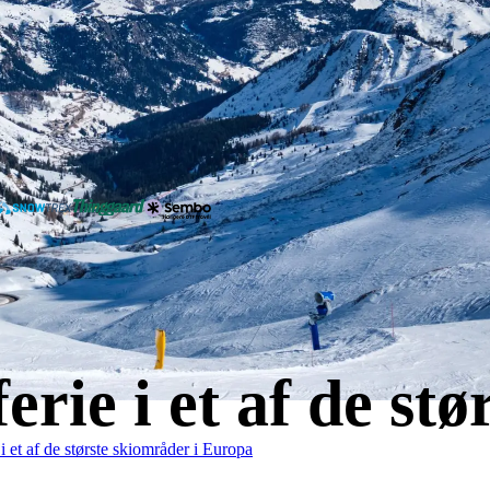
erie i et af de st
i et af de største skiområder i Europa