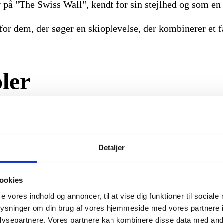
 på "The Swiss Wall", kendt for sin stejlhed og som en
for dem, der søger en skioplevelse, der kombinerer et 
oler
t, der åbner døre til forskellige dele af skiområdet, al
Detaljer
ært valg for dem, der ønsker at udforske de nærmere ligg
ookies
gør det ideelt for familier og begyndere. Du får mulighe
er kendt for.
se vores indhold og annoncer, til at vise dig funktioner til sociale
oplysninger om din brug af vores hjemmeside med vores partnere i
ysepartnere. Vores partnere kan kombinere disse data med andr