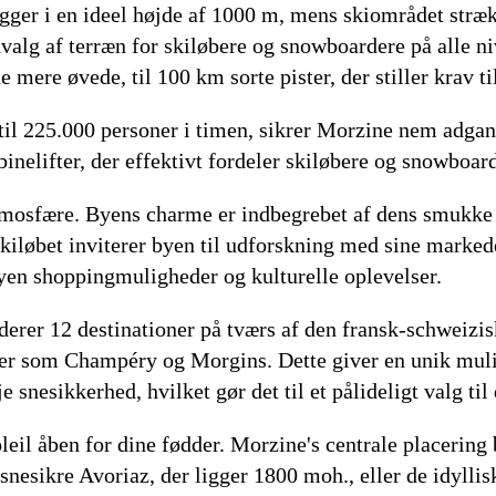
gger i en ideel højde af 1000 m, mens skiområdet stræk
dvalg af terræn for skiløbere og snowboardere på alle ni
 mere øvede, til 100 km sorte pister, der stiller krav ti
 til 225.000 personer i timen, sikrer Morzine nem adgan
abinelifter, der effektivt fordeler skiløbere og snowboa
tmosfære. Byens charme er indbegrebet af dens smukke a
skiløbet inviterer byen til udforskning med sine marke
yen shoppingmuligheder og kulturelle oplevelser.
uderer 12 destinationer på tværs af den fransk-schweiz
ler som Champéry og Morgins. Dette giver en unik muligh
snesikkerhed, hvilket gør det til et pålideligt valg til 
eil åben for dine fødder. Morzine's centrale placering 
nesikre Avoriaz, der ligger 1800 moh., eller de idyll