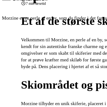
7 min læsetid
Et af de største 
Morzine er en perle af en by, som du finder i det fanta
Velkommen til Morzine, en perle af en by, so
kendt for sin autentiske franske charme og er
omgivelser er som skabt til skiferier med d
for at prøve kræfter med skiløb for første g
byde på. Dens placering i hjertet af et så sto
Skiområdet og pi
Morzine tilbyder en unik skiferie, placeret 