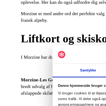
oplevelse. Her kan du også udfordre dig selv
Morzine er med andre ord det perfekte valg 
fransk alpeby.
Liftkort og skisk
I Morzine har du flere muligheder for liftkor
Samtykke
Morzine-Les Gets Pass
: Dette er et popul
Denne hjemmeside bruger c
bredt udvalg af blå og røde pister, hvilket 
afslappede skiløb, som Morzine og Les Gets 
Vi bruger cookies til at tilpas
vores trafik. Vi deler også 
annonceringspartnere og anal