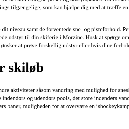
ings tilgængelige, som kan hjælpe dig med at træffe en 
je dit niveau samt de forventede sne- og pisteforhold. P
de udstyr til din skiferie i Morzine. Husk at spørge om
u ønsker at prøve forskellig udstyr eller hvis dine forho
r skiløb
dre aktiviteter såsom vandring med mulighed for snesk
indendørs og udendørs pools, det store indendørs vand
ørs baner, muligheden for at overvære en ishockeykamp