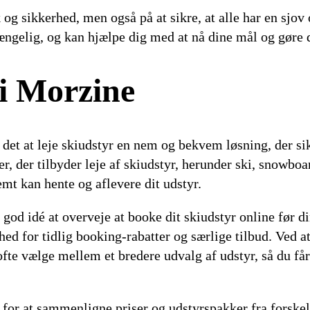
 og sikkerhed, men også på at sikre, at alle har en sj
lgængelig, og kan hjælpe dig med at nå dine mål og gøre
 i Morzine
det at leje skiudstyr en nem og bekvem løsning, der sikre
r, der tilbyder leje af skiudstyr, herunder ski, snowboa
emt kan hente og aflevere dit udstyr.
en god idé at overveje at booke dit skiudstyr online før
 for tidlig booking-rabatter og særlige tilbud. Ved at 
fte vælge mellem et bredere udvalg af udstyr, så du får 
for at sammenligne priser og udstyrspakker fra forskell