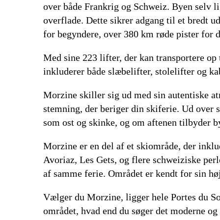
over både Frankrig og Schweiz. Byen selv li
overflade. Dette sikrer adgang til et bredt u
for begyndere, over 380 km røde pister for de
Med sine 223 lifter, der kan transportere op
inkluderer både slæbelifter, stolelifter og k
Morzine skiller sig ud med sin autentiske a
stemning, der beriger din skiferie. Ud over 
som ost og skinke, og om aftenen tilbyder b
Morzine er en del af et skiområde, der inkl
Avoriaz, Les Gets, og flere schweiziske per
af samme ferie. Området er kendt for sin høje 
Vælger du Morzine, ligger hele Portes du Sol
området, hvad end du søger det moderne og s