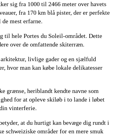
ker sig fra 1000 til 2466 meter over havets
veauer, fra 170 km blå pister, der er perfekte
l de mest erfarne.
g til hele Portes du Soleil-området. Dette
rdere over de omfattende skiterræn.
rkitektur, livlige gader og en sjælfuld
der, hvor man kan købe lokale delikatesser
iske grænse, heriblandt kendte navne som
ed for at opleve skiløb i to lande i løbet
din vinterferie.
betyder, at du hurtigt kan bevæge dig rundt i
iske schweiziske områder for en mere smuk