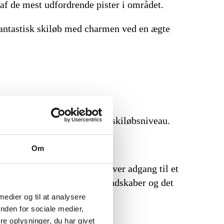
 af de mest udfordrende pister i området.
fantastisk skiløb med charmen ved en ægte
t afhængigt af dine behov og skiløbsniveau.
Om
ende områder. Dette pass giver adgang til et
d for at opleve de smukke landskaber og det
 medier og til at analysere
nden for sociale medier,
e oplysninger, du har givet