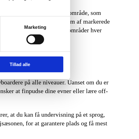
t udnytte hele det enorme skiområde, som
g og Schweiz, inklusive 650 km af markerede
Marketing
 dage på ski og udforske nye områder hver
Tillad alle
wboardere på alle niveauer. Uanset om du er
nsker at finpudse dine evner eller lære off-
rer, at du kan få undervisning på et sprog,
øjsæsonen, for at garantere plads og få mest