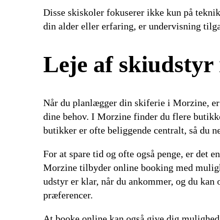
Disse skiskoler fokuserer ikke kun på teknik
din alder eller erfaring, er undervisning ti
Leje af skiudstyr
Når du planlægger din skiferie i Morzine, er 
dine behov. I Morzine finder du flere butikke
butikker er ofte beliggende centralt, så du n
For at spare tid og ofte også penge, er det 
Morzine tilbyder online booking med mulighed
udstyr er klar, når du ankommer, og du kan o
præferencer.
At booke online kan også give dig mulighed 