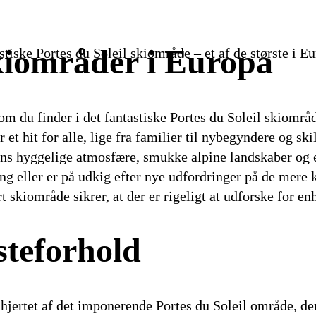
skiområder i Europa
stiske Portes du Soleil skiområde – et af de største i E
m du finder i det fantastiske Portes du Soleil skiområd
 et hit for alle, lige fra familier til nybegyndere og s
ens hyggelige atmosfære, smukke alpine landskaber og en
ang eller er på udkig efter nye udfordringer på de mere 
rt skiområde sikrer, at der er rigeligt at udforske for e
steforhold
i hjertet af det imponerende Portes du Soleil område, d