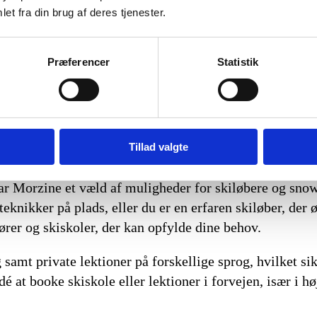
et fra din brug af deres tjenester.
eventyrlystne skiløbere og snowboardere, der ønsker a
år du adgang til alle 12 skiområder på tværs af Frankri
Præferencer
Statistik
e øvede skiløbere og dem, der ønsker at tilbringe flere
Tillad valgte
har Morzine et væld af muligheder for skiløbere og sno
nikker på plads, eller du er en erfaren skiløber, der ø
tører og skiskoler, der kan opfylde dine behov.
samt private lektioner på forskellige sprog, hvilket sik
é at booke skiskole eller lektioner i forvejen, især i h