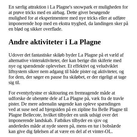
En særlig attraktion i La Plagne's snowpark er muligheden for
at prøve tricks med en airbag. Dette giver besøgende
mulighed for at eksperimentere med nye tricks eller at udføre
imponerende hop med en ekstra tryghed, da landingen sker på
en blød og sikker overflade.
Andre aktiviteter i La Plagne
Udover det fantastiske skiløb byder La Plagne på et væld af
alternative vinteraktiviteter, der kan berige din skiferie med
nye og spændende oplevelser. Et effektivt og veludviklet
liftsystem sikrer nem adgang til både pister og aktiviteter, og
for dem, der søger en pause fra skiløbet, er der rigeligt at tage
sig til.
For eventyrlystne er skitouring en fremragende måde at
udforske de uberørte dele af La Plagne på, væk fra de travle
pister. De mere adrenalin søgende kan opleve spændingen
ved at suse ned ad bjergsiden på en zipline fra Belle Plagne til
Plagne Bellecote, hvilket tilbyder en unik udsigt over det
imponerende landskab. Fatbikes tilbyder en sjov og
anderledes måde at nyde sneen på, mens en tur i bobslæde
kan give dig følelsen af at være en del af et vinter-OL.