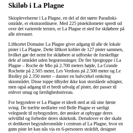
Skiløb i La Plagne
Skioplevelserne i La Plagne, en del af det større Paradiski-
område, er ekstraordinære. Med 225 pistekilometer spredt ud
over det varierede terræn, er La Plagne et sted for skiløbere på
alle niveauer.
Liftkortet Domaine La Plagne giver adgang til alle de lokale
pister i La Plagne. Dette liftkort kobler de 127 pister sammen,
hvilket gør det nemt for skiløbere at udforske de forskellige
dele af området uden begrænsninger. De fire bjergtoppe i La
Plagne – Roche de Mio på 2.700 meters højde, La Grande
Rochette på 2.505 meter, Les Verdons på 2.500 meter og Le
Biolley på 2.350 meter – danner en halvcirkel omkring
skiområdet. Disse toppe tilbyder ikke kun storslåede udsigter,
men også adgang til et bredt udvalg af pister, der passer til
enhver smag og færdighedsniveau.
For begyndere er La Plagne et ideelt sted at slå sine første
sving. De træfrie nedfarter ved Belle Plagne er særligt
velegnede til nybegyndere, der ønsker at opbygge deres
selvtillid og forbedre deres skiteknik. Derudover er der skabt
et dedikeret begynderområde i centrum af La Plagne, hvor en
grøn piste let kan nås via en 6-personers stolelift, designet