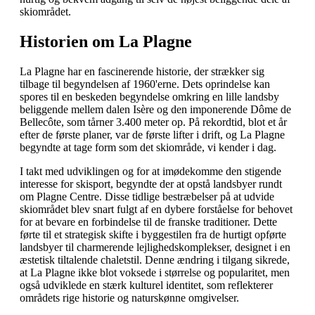
skiområdet.
Historien om La Plagne
La Plagne har en fascinerende historie, der strækker sig
tilbage til begyndelsen af 1960'erne. Dets oprindelse kan
spores til en beskeden begyndelse omkring en lille landsby
beliggende mellem dalen Isère og den imponerende Dôme de
Bellecôte, som tårner 3.400 meter op. På rekordtid, blot et år
efter de første planer, var de første lifter i drift, og La Plagne
begyndte at tage form som det skiområde, vi kender i dag.
I takt med udviklingen og for at imødekomme den stigende
interesse for skisport, begyndte der at opstå landsbyer rundt
om Plagne Centre. Disse tidlige bestræbelser på at udvide
skiområdet blev snart fulgt af en dybere forståelse for behovet
for at bevare en forbindelse til de franske traditioner. Dette
førte til et strategisk skifte i byggestilen fra de hurtigt opførte
landsbyer til charmerende lejlighedskomplekser, designet i en
æstetisk tiltalende chaletstil. Denne ændring i tilgang sikrede,
at La Plagne ikke blot voksede i størrelse og popularitet, men
også udviklede en stærk kulturel identitet, som reflekterer
områdets rige historie og naturskønne omgivelser.