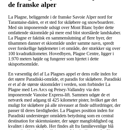
de franske alper
La Plagne, beliggende i de franske Savoie Alper nord for
Tarantaise-dalen, er et sted for skiløbere og snowboardere.
Med sin imponerende udsigt over Mont Blanc byder dette
omfattende skiområde på mere end blot storslåede landskaber.
La Plagne er faktisk en sammenslutning af flere byer, der
tilsammen danner et skiområde under samme navn, spredt
over forskellige højdemeter i et område, der strækker sig over
100 kvadratkilometer. Hovedbyen, Plagne Centre, ligger i
1.970 meters højde og fungerer som hjertet i dette
skisportsområde.
En væsentlig del af La Plagnes appel er dens rolle inden for
det større Paradiski-område, et paradis for skiløbere. Paradiski
er et af de største skiområder i verden, som forbinder La
Plagne med Les Arcs og Peisey-Vallandry via den
imponerende Vanoise Express-lift. Sammen udgør de et
netværk med adgang til 425 kilometer pister, hvilket gør det
muligt for skiløbere på alle niveauer at finde udfordringer, der
passer til deres færdigheder. La Plagnes position inden for
Paradiski understreger områdets betydning som en central
destination for skientusiaster, der søger mangfoldighed og
kvalitet i deres skiløb. Her findes alt fra familievenlige blå