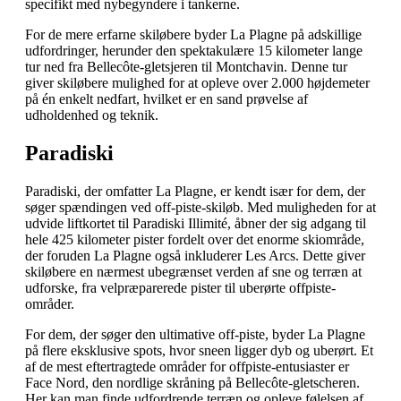
specifikt med nybegyndere i tankerne.
For de mere erfarne skiløbere byder La Plagne på adskillige
udfordringer, herunder den spektakulære 15 kilometer lange
tur ned fra Bellecôte-gletsjeren til Montchavin. Denne tur
giver skiløbere mulighed for at opleve over 2.000 højdemeter
på én enkelt nedfart, hvilket er en sand prøvelse af
udholdenhed og teknik.
Paradiski
Paradiski, der omfatter La Plagne, er kendt især for dem, der
søger spændingen ved off-piste-skiløb. Med muligheden for at
udvide liftkortet til Paradiski Illimité, åbner der sig adgang til
hele 425 kilometer pister fordelt over det enorme skiområde,
der foruden La Plagne også inkluderer Les Arcs. Dette giver
skiløbere en nærmest ubegrænset verden af sne og terræn at
udforske, fra velpræparerede pister til uberørte offpiste-
områder.
For dem, der søger den ultimative off-piste, byder La Plagne
på flere eksklusive spots, hvor sneen ligger dyb og uberørt. Et
af de mest eftertragtede områder for offpiste-entusiaster er
Face Nord, den nordlige skråning på Bellecôte-gletscheren.
Her kan man finde udfordrende terræn og opleve følelsen af