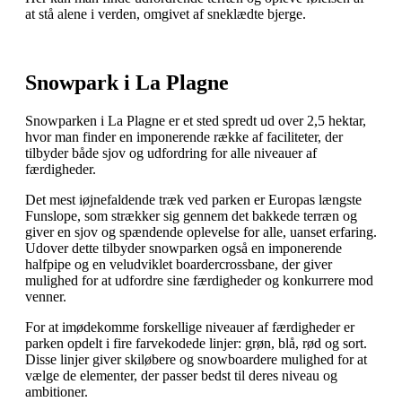
at stå alene i verden, omgivet af sneklædte bjerge.
Snowpark i La Plagne
Snowparken i La Plagne er et sted spredt ud over 2,5 hektar,
hvor man finder en imponerende række af faciliteter, der
tilbyder både sjov og udfordring for alle niveauer af
færdigheder.
Det mest iøjnefaldende træk ved parken er Europas længste
Funslope, som strækker sig gennem det bakkede terræn og
giver en sjov og spændende oplevelse for alle, uanset erfaring.
Udover dette tilbyder snowparken også en imponerende
halfpipe og en veludviklet boardercrossbane, der giver
mulighed for at udfordre sine færdigheder og konkurrere mod
venner.
For at imødekomme forskellige niveauer af færdigheder er
parken opdelt i fire farvekodede linjer: grøn, blå, rød og sort.
Disse linjer giver skiløbere og snowboardere mulighed for at
vælge de elementer, der passer bedst til deres niveau og
ambitioner.