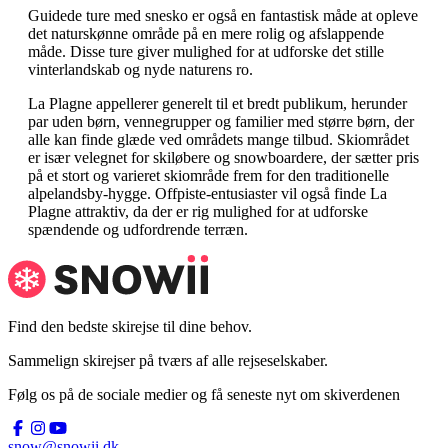
Guidede ture med snesko er også en fantastisk måde at opleve
det naturskønne område på en mere rolig og afslappende
måde. Disse ture giver mulighed for at udforske det stille
vinterlandskab og nyde naturens ro.
La Plagne appellerer generelt til et bredt publikum, herunder
par uden børn, vennegrupper og familier med større børn, der
alle kan finde glæde ved områdets mange tilbud. Skiområdet
er især velegnet for skiløbere og snowboardere, der sætter pris
på et stort og varieret skiområde frem for den traditionelle
alpelandsby-hygge. Offpiste-entusiaster vil også finde La
Plagne attraktiv, da der er rig mulighed for at udforske
spændende og udfordrende terræn.
Find den bedste skirejse til dine behov.
Sammelign skirejser på tværs af alle rejseselskaber.
Følg os på de sociale medier og få seneste nyt om skiverdenen
snow@snowii.dk