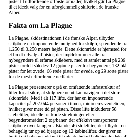
pister til udfordrende offpiste-områder, hvilket gør La Plagne
til et ideelt valg for en uforglemmelig skiferie i de franske
Alper.
Fakta om La Plagne
La Plagne, skidestinationen i de franske Alper, tilbyder
skiløbere en imponerende mulighed for skiløb, spændende fra
1.250 til 3.250 meters højde. Dette skiområde er hjemsted for
et bredt udvalg af pister, der imødekommer alle fra
nybegyndere til erfarne skiløbere, med et samlet antal på 239
pister fordelt således: 12 grønne pister for begyndere, 132 blå
pister for let øvede, 66 røde pister for øvede, og 29 sorte pister
for de mest udfordrende nedfarter.
La Plagne præsenterer også en omfattende infrastruktur af
lifter for at sikre, at skiløbere nemt kan navigere i det store
skiområde. Med i alt 117 lifte, der har en imponerende
kapacitet på 207.044 personer i timen, minimeres ventetiden,
hvilket giver mere tid på pisten. Disse lifte inkluderer 58
slæbelifter, ideelle for korte strækninger eller
begynderområder; 2 tog/baner, der effektivt transporterer
skiløbere over længere afstande; 46 stolelifter, der tilbyder en
behagelig tur op ad bjerget; og 12 kabinelifter, der giver en
hurtig og bekvem adgang til selv de højest beliggende dele af