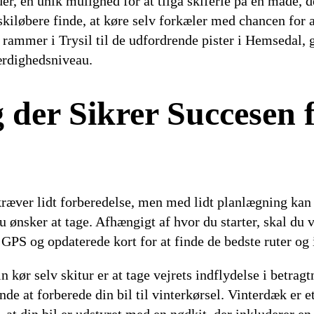
r, en unik mulighed for at tilgå skiferie på en måde, d
 skiløbere finde, at køre selv forkæler med chancen for 
 rammer i Trysil til de udfordrende pister i Hemsedal, 
færdighedsniveau.
 der Sikrer Succesen 
kræver lidt forberedelse, men med lidt planlægning kan 
du ønsker at tage. Afhængigt af hvor du starter, skal du 
GPS og opdaterede kort for at finde de bedste ruter og 
in kør selv skitur er at tage vejrets indflydelse i betrag
nde at forberede din bil til vinterkørsel. Vinterdæk er