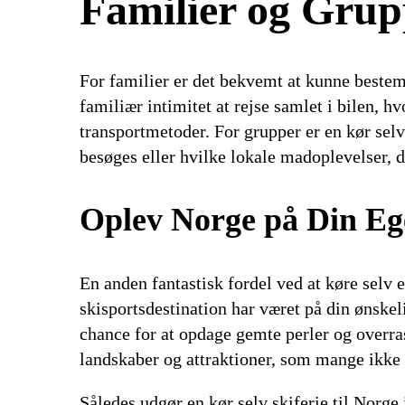
Familier og Grupp
For familier er det bekvemt at kunne bestemm
familiær intimitet at rejse samlet i bilen, h
transportmetoder. For grupper er en kør selv 
besøges eller hvilke lokale madoplevelser, d
Oplev Norge på Din E
En anden fantastisk fordel ved at køre selv 
skisportsdestination har været på din ønskeli
chance for at opdage gemte perler og overras
landskaber og attraktioner, som mange ikke 
Således udgør en kør selv skiferie til Norge 