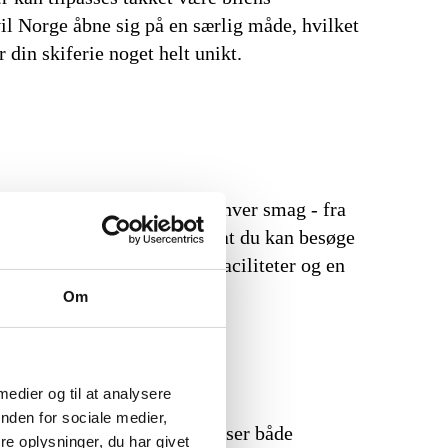
l Norge åbne sig på en særlig måde, hvilket
din skiferie noget helt unikt.
er, der tilbyder noget for enhver smag - fra
selv skiferie giver, betyder, at du kan besøge
t kvalitetsløjper, moderne faciliteter og en
Om
 medier og til at analysere
nden for sociale medier,
dvalg af pister, der tilgodeser både
e oplysninger, du har givet