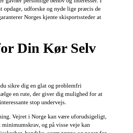
er gavner personlige behov og interesser. I
at opdage, udforske og nyde lige præcis de
garanterer Norges kjente skisportssteder at
for Din Kør Selv
du sikre dig en glat og problemfri
vælge en rute, der giver dig mulighed for at
interessante stop undervejs.
tning. Vejret i Norge kan være uforudsigeligt,
 et minimumskrav, og på visse veje kan