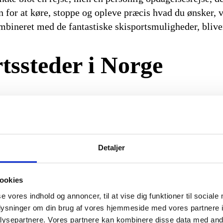
or at køre, stoppe og opleve præcis hvad du ønsker, vi
bineret med de fantastiske skisportsmuligheder, bliver 
tssteder i Norge
ge, vil du blive mødt med en bred vifte af skisportssted
n ivrige, erfarne skiløber. Den fleksibilitet, som en kør 
det bedste af, hvad hver lokalitet har at byde på. Forven
Detaljer
g Oplevelse
ookies
se vores indhold og annoncer, til at vise dig funktioner til sociale
oplysninger om din brug af vores hjemmeside med vores partnere i
rtsdestinationer, og med god grund. Med et omfattende u
ysepartnere. Vores partnere kan kombinere disse data med andr