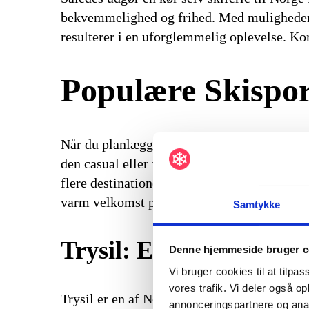
bekvemmelighed og frihed. Med muligheden f
resulterer i en uforglemmelig oplevelse. Kom
Populære Skispor
Når du planlægger en kør selv skiferie i Nor
den casual eller første gangs skiløber, til de
flere destinationer på én tur, mens du nyder 
varm velkomst på hvert skisportssted.
Samtykke
Trysil: En Familievenli
Denne hjemmeside bruger c
Vi bruger cookies til at tilpas
vores trafik. Vi deler også 
Trysil er en af Norges mest populære skispo
annonceringspartnere og anal