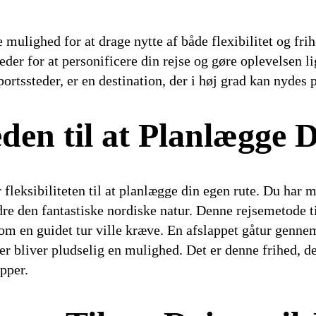
e mulighed for at drage nytte af både flexibilitet og fri
heder for at personificere din rejse og gøre oplevelsen 
ortssteder, er en destination, der i høj grad kan nydes
den til at Planlægge 
r fleksibiliteten til at planlægge din egen rute. Du har 
re den fantastiske nordiske natur. Denne rejsemetode til
som en guidet tur ville kræve. En afslappet gåtur genne
r bliver pludselig en mulighed. Det er denne frihed, der
pper.