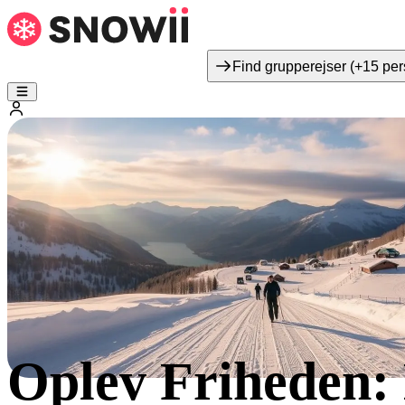
Find grupperejser (+15 per
Oplev Friheden: D