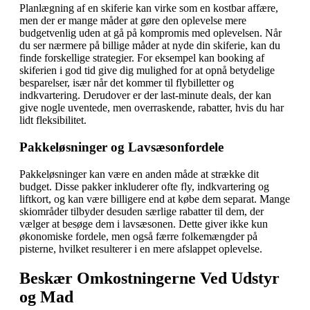
Planlægning af en skiferie kan virke som en kostbar affære,
men der er mange måder at gøre den oplevelse mere
budgetvenlig uden at gå på kompromis med oplevelsen. Når
du ser nærmere på billige måder at nyde din skiferie, kan du
finde forskellige strategier. For eksempel kan booking af
skiferien i god tid give dig mulighed for at opnå betydelige
besparelser, især når det kommer til flybilletter og
indkvartering. Derudover er der last-minute deals, der kan
give nogle uventede, men overraskende, rabatter, hvis du har
lidt fleksibilitet.
Pakkeløsninger og Lavsæsonfordele
Pakkeløsninger kan være en anden måde at strække dit
budget. Disse pakker inkluderer ofte fly, indkvartering og
liftkort, og kan være billigere end at købe dem separat. Mange
skiområder tilbyder desuden særlige rabatter til dem, der
vælger at besøge dem i lavsæsonen. Dette giver ikke kun
økonomiske fordele, men også færre folkemængder på
pisterne, hvilket resulterer i en mere afslappet oplevelse.
Beskær Omkostningerne Ved Udstyr
og Mad