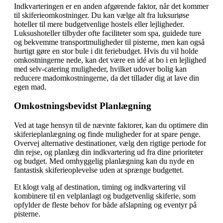
Indkvarteringen er en anden afgørende faktor, når det kommer
til skiferieomkostninger. Du kan vælge alt fra luksuriøse
hoteller til mere budgetvenlige hostels eller lejligheder.
Luksushoteller tilbyder ofte faciliteter som spa, guidede ture
og bekvemme transportmuligheder til pisterne, men kan også
hurtigt gøre en stor bule i dit feriebudget. Hvis du vil holde
omkostningerne nede, kan det være en idé at bo i en lejlighed
med selv-catering muligheder, hvilket udover bolig kan
reducere madomkostningerne, da det tillader dig at lave din
egen mad.
Omkostningsbevidst Planlægning
Ved at tage hensyn til de nævnte faktorer, kan du optimere din
skiferieplanlægning og finde muligheder for at spare penge.
Overvej alternative destinationer, vælg den rigtige periode for
din rejse, og planlæg din indkvartering ud fra dine prioriteter
og budget. Med omhyggelig planlægning kan du nyde en
fantastisk skiferieoplevelse uden at sprænge budgettet.
Et klogt valg af destination, timing og indkvartering vil
kombinere til en velplanlagt og budgetvenlig skiferie, som
opfylder de fleste behov for både afslapning og eventyr på
pisterne.