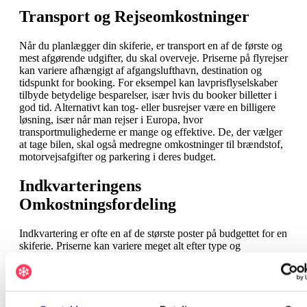
Transport og Rejseomkostninger
Når du planlægger din skiferie, er transport en af de første og
mest afgørende udgifter, du skal overveje. Priserne på flyrejser
kan variere afhængigt af afgangslufthavn, destination og
tidspunkt for booking. For eksempel kan lavprisflyselskaber
tilbyde betydelige besparelser, især hvis du booker billetter i
god tid. Alternativt kan tog- eller busrejser være en billigere
løsning, især når man rejser i Europa, hvor
transportmulighederne er mange og effektive. De, der vælger
at tage bilen, skal også medregne omkostninger til brændstof,
motorvejsafgifter og parkering i deres budget.
Indkvarteringens
Omkostningsfordeling
Indkvartering er ofte en af de største poster på budgettet for en
skiferie. Priserne kan variere meget alt efter type og
beliggenhed. Luksushoteller med ski-in/ski-out-faciliteter er
bekvemme, men også kostbare. Budgetvenlige alternativer
kan være hostels, lejlighedsudlejning og Airbnb, der ofte
tilbyder basisfaciliteter, men til en mere overkommelig pris.