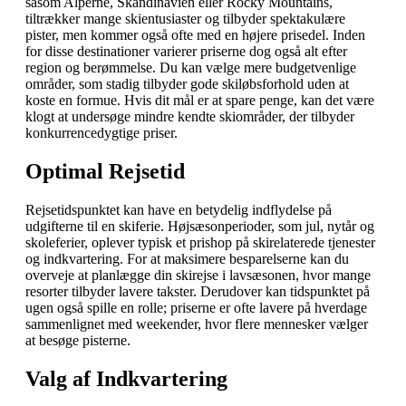
såsom Alperne, Skandinavien eller Rocky Mountains,
tiltrækker mange skientusiaster og tilbyder spektakulære
pister, men kommer også ofte med en højere prisedel. Inden
for disse destinationer varierer priserne dog også alt efter
region og berømmelse. Du kan vælge mere budgetvenlige
områder, som stadig tilbyder gode skiløbsforhold uden at
koste en formue. Hvis dit mål er at spare penge, kan det være
klogt at undersøge mindre kendte skiområder, der tilbyder
konkurrencedygtige priser.
Optimal Rejsetid
Rejsetidspunktet kan have en betydelig indflydelse på
udgifterne til en skiferie. Højsæsonperioder, som jul, nytår og
skoleferier, oplever typisk et prishop på skirelaterede tjenester
og indkvartering. For at maksimere besparelserne kan du
overveje at planlægge din skirejse i lavsæsonen, hvor mange
resorter tilbyder lavere takster. Derudover kan tidspunktet på
ugen også spille en rolle; priserne er ofte lavere på hverdage
sammenlignet med weekender, hvor flere mennesker vælger
at besøge pisterne.
Valg af Indkvartering