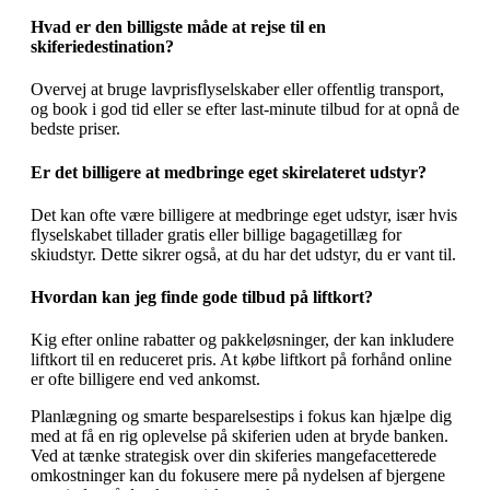
Hvad er den billigste måde at rejse til en
skiferiedestination?
Overvej at bruge lavprisflyselskaber eller offentlig transport,
og book i god tid eller se efter last-minute tilbud for at opnå de
bedste priser.
Er det billigere at medbringe eget skirelateret udstyr?
Det kan ofte være billigere at medbringe eget udstyr, især hvis
flyselskabet tillader gratis eller billige bagagetillæg for
skiudstyr. Dette sikrer også, at du har det udstyr, du er vant til.
Hvordan kan jeg finde gode tilbud på liftkort?
Kig efter online rabatter og pakkeløsninger, der kan inkludere
liftkort til en reduceret pris. At købe liftkort på forhånd online
er ofte billigere end ved ankomst.
Planlægning og smarte besparelsestips i fokus kan hjælpe dig
med at få en rig oplevelse på skiferien uden at bryde banken.
Ved at tænke strategisk over din skiferies mangefacetterede
omkostninger kan du fokusere mere på nydelsen af bjergene