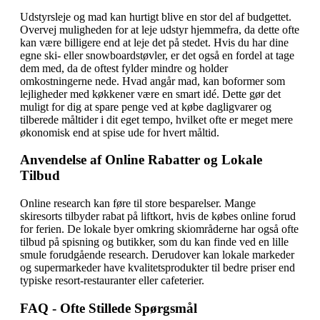
Udstyrsleje og mad kan hurtigt blive en stor del af budgettet.
Overvej muligheden for at leje udstyr hjemmefra, da dette ofte
kan være billigere end at leje det på stedet. Hvis du har dine
egne ski- eller snowboardstøvler, er det også en fordel at tage
dem med, da de oftest fylder mindre og holder
omkostningerne nede. Hvad angår mad, kan boformer som
lejligheder med køkkener være en smart idé. Dette gør det
muligt for dig at spare penge ved at købe dagligvarer og
tilberede måltider i dit eget tempo, hvilket ofte er meget mere
økonomisk end at spise ude for hvert måltid.
Anvendelse af Online Rabatter og Lokale
Tilbud
Online research kan føre til store besparelser. Mange
skiresorts tilbyder rabat på liftkort, hvis de købes online forud
for ferien. De lokale byer omkring skiområderne har også ofte
tilbud på spisning og butikker, som du kan finde ved en lille
smule forudgående research. Derudover kan lokale markeder
og supermarkeder have kvalitetsprodukter til bedre priser end
typiske resort-restauranter eller cafeterier.
FAQ - Ofte Stillede Spørgsmål