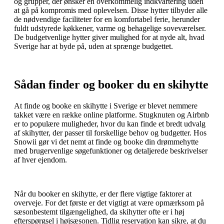
og grupper, der ønsker en overkommelig indkvartering uden
at gå på kompromis med oplevelsen. Disse hytter tilbyder alle
de nødvendige faciliteter for en komfortabel ferie, herunder
fuldt udstyrede køkkener, varme og behagelige soveværelser.
De budgetvenlige hytter giver mulighed for at nyde alt, hvad
Sverige har at byde på, uden at sprænge budgettet.
Sådan finder og booker du en skihytte
At finde og booke en skihytte i Sverige er blevet nemmere
takket være en række online platforme. Stugknuten og Airbnb
er to populære muligheder, hvor du kan finde et bredt udvalg
af skihytter, der passer til forskellige behov og budgetter. Hos
Snowii gør vi det nemt at finde og booke din drømmehytte
med brugervenlige søgefunktioner og detaljerede beskrivelser
af hver ejendom.
Når du booker en skihytte, er der flere vigtige faktorer at
overveje. For det første er det vigtigt at være opmærksom på
sæsonbestemt tilgængelighed, da skihytter ofte er i høj
efterspørgsel i højsæsonen. Tidlig reservation kan sikre, at du