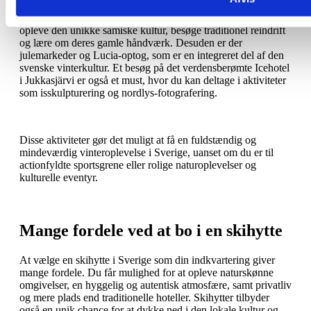
Sverige er rig på kultur, og der er mange lokale festivaler,
museer og events at deltage i. I byer som Kiruna kan du
opleve den unikke samiske kultur, besøge traditionel reindrift
og lære om deres gamle håndværk. Desuden er der
julemarkeder og Lucia-optog, som er en integreret del af den
svenske vinterkultur. Et besøg på det verdensberømte Icehotel
i Jukkasjärvi er også et must, hvor du kan deltage i aktiviteter
som isskulpturering og nordlys-fotografering​.
Disse aktiviteter gør det muligt at få en fuldstændig og
mindeværdig vinteroplevelse i Sverige, uanset om du er til
actionfyldte sportsgrene eller rolige naturoplevelser og
kulturelle eventyr.
Mange fordele ved at bo i en skihytte
At vælge en skihytte i Sverige som din indkvartering giver
mange fordele. Du får mulighed for at opleve naturskønne
omgivelser, en hyggelig og autentisk atmosfære, samt privatliv
og mere plads end traditionelle hoteller. Skihytter tilbyder
også en unik chance for at dykke ned i den lokale kultur og