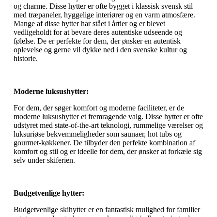
og charme. Disse hytter er ofte bygget i klassisk svensk stil
med træpaneler, hyggelige interiører og en varm atmosfære.
Mange af disse hytter har stået i årtier og er blevet
vedligeholdt for at bevare deres autentiske udseende og
følelse. De er perfekte for dem, der ønsker en autentisk
oplevelse og gerne vil dykke ned i den svenske kultur og
historie.
Moderne luksushytter:
For dem, der søger komfort og moderne faciliteter, er de
moderne luksushytter et fremragende valg. Disse hytter er ofte
udstyret med state-of-the-art teknologi, rummelige værelser og
luksuriøse bekvemmeligheder som saunaer, hot tubs og
gourmet-køkkener. De tilbyder den perfekte kombination af
komfort og stil og er ideelle for dem, der ønsker at forkæle sig
selv under skiferien.
Budgetvenlige hytter:
Budgetvenlige skihytter er en fantastisk mulighed for familier