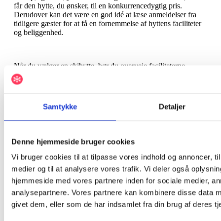
får den hytte, du ønsker, til en konkurrencedygtig pris.
Derudover kan det være en god idé at læse anmeldelser fra
tidligere gæster for at få en fornemmelse af hyttens faciliteter
og beliggenhed.
Når du vælger en skihytte, bør du overveje faciliteterne,
beliggenheden og kundeanmeldelserne. Faciliteter som
køkkenudstyr, varme, Wi-Fi og ekstra bekvemmeligheder som
saunaer eller hot tubs kan gøre en stor forskel for dit ophold.
Beliggenheden er også vigtig – vælg en hytte tæt på
Samtykke
Detaljer
skiløjperne eller i en charmerende landsby for at få mest
muligt ud af din ferie. Kundeanmeldelser kan give værdifuld
indsigt i hyttens stand, ejerens service og den overordnede
oplevelse.
Denne hjemmeside bruger cookies
Vi bruger cookies til at tilpasse vores indhold og annoncer, til 
medier og til at analysere vores trafik. Vi deler også oplysni
Aktiviteter i nærheden af skihytterne
hjemmeside med vores partnere inden for sociale medier, a
analysepartnere. Vores partnere kan kombinere disse data m
Skiløb og snowboarding:
givet dem, eller som de har indsamlet fra din brug af deres tj
Sverige er hjemsted for nogle af de bedste skisportssteder, der
tilbyder fantastiske pister og områder til skiløb og