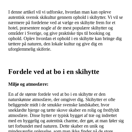
I denne artikel vil vi udforske, hvordan man kan opleve
autentisk svensk skikultur gennem ophold i skihytter. Vi vil se
nærmere på fordelene ved at vælge en skihytte frem for et
hotel, præsentere nogle af de mest populære skihytter og
områder i Sverige, og give praktiske tips til booking og
ophold. Oplev hvordan et ophold i en skihytte kan bringe dig
tættere på naturen, den lokale kultur og give dig en
uforglemmelig skiferie.
Fordele ved at bo i en skihytte
Miljø og atmosfære:
En af de største fordele ved at bo i en skihytte er den
naturskønne atmosfære, der omgiver dig. Skihytter er ofte
beliggende midt i de smukke svenske landskaber, hvor
sneklædte bjerge og tætte skove skaber en rolig og fredfyldt
atmosfære. Disse hytter er typisk bygget af træ og indrettet
med en hyggelig og autentisk charme, der gør, at man føler sig
tæt forbundet med naturen. Dette skaber en unik og
mindeværdig oplevelse, som man ikke finder på de store