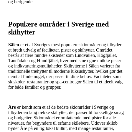
og berigende.
Populære områder i Sverige med
skihytter
Sälen
er et af Sveriges mest populære skiområder og tilbyder
et bredt udvalg af faciliteter, pister og skihytter. Området
består af flere mindre skisteder som Lindvallen, Högfjället,
Tandådalen og Hundfjället, hver med sine egne unikke pister
og indkvarteringsmuligheder. Skihytterne i Sälen varierer fra
traditionelle træhytter til moderne luksushytter, hvilket gør det
nemt at finde noget, der passer til dine behov. Faciliteter som
skiskoler, restauranter og spa-centre gør Sälen til et ideelt valg
for både familier og grupper.
Åre
er kendt som et af de bedste skiområder i Sverige og
tilbyder en lang række skihytter, der passer til forskellige smag
og budgetter. Skiområdet er omfattende med pister for alle
niveauer, fra begyndere til erfarne skiløbere. Udover skiløb
byder Åre på en rig lokal kultur, med mange restauranter,