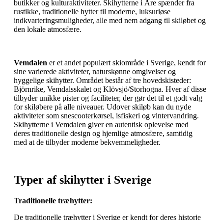
butikker og kulturaktiviteter. Skihytterne i Åre spænder fra
rustikke, traditionelle hytter til moderne, luksuriøse
indkvarteringsmuligheder, alle med nem adgang til skiløbet og
den lokale atmosfære.
Vemdalen
er et andet populært skiområde i Sverige, kendt for
sine varierede aktiviteter, naturskønne omgivelser og
hyggelige skihytter. Området består af tre hovedskisteder:
Björnrike, Vemdalsskalet og Klövsjö/Storhogna. Hver af disse
tilbyder unikke pister og faciliteter, der gør det til et godt valg
for skiløbere på alle niveauer. Udover skiløb kan du nyde
aktiviteter som snescooterkørsel, isfiskeri og vintervandring.
Skihytterne i Vemdalen giver en autentisk oplevelse med
deres traditionelle design og hjemlige atmosfære, samtidig
med at de tilbyder moderne bekvemmeligheder.
Typer af skihytter i Sverige
Traditionelle træhytter:
De traditionelle træhytter i Sverige er kendt for deres historie